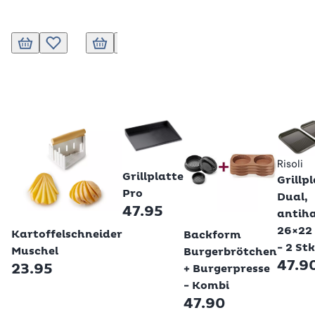
In den Warenkorb
Zur Wunschliste hinzufügen
In den Warenkorb
Zur Wunschliste hinzufügen
In den Warenkorb
Zur Wunschliste hinzufügen
In den Warenkorb
Zur Wunschl
Betty Bossi
Risoli
Grillplatte
Grillp
Pro
Dual,
47.95
antiha
Betty Bossi
26×22
Kartoffelschneider
Backform
- 2 Stk
Muschel
Burgerbrötchen
47.9
23.95
+ Burgerpresse
- Kombi
47.90