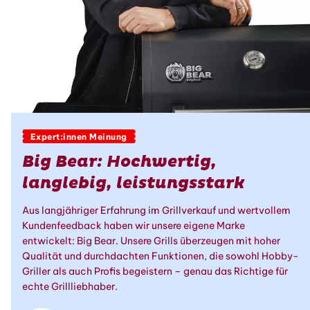
Expert:innen Meinung
Big Bear: Hochwertig,
langlebig, leistungsstark
Aus langjähriger Erfahrung im Grillverkauf und wertvollem
Kundenfeedback haben wir unsere eigene Marke
entwickelt: Big Bear. Unsere Grills überzeugen mit hoher
Qualität und durchdachten Funktionen, die sowohl Hobby-
Griller als auch Profis begeistern – genau das Richtige für
echte Grillliebhaber.