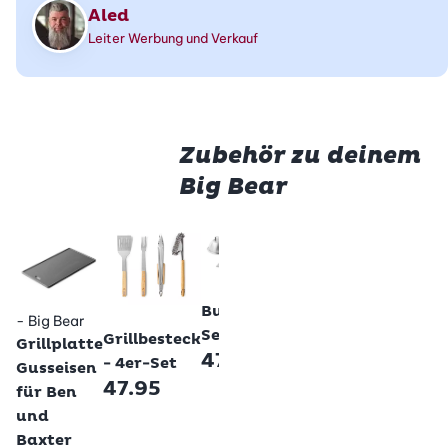
Aled
Leiter Werbung und Verkauf
Zubehör zu deinem
Big Bear
Betty Bossi
Grillhandschuhe
- 1 Paar
Betty Bossi
35.95
Burger-
Betty Bossi
- Big Bear
- Big 
Betty Bossi
Betty
Set
Grillbesteck
Grillplatte
Grill-
47.95
- 4er-Set
Gusseisen
Abde
47.95
für Ben
für B
und
77.
Baxter