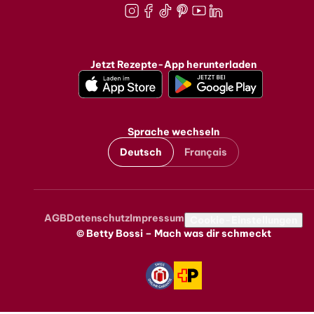
Instagram
Facebook
TikTok
Pinterest
Youtube
LinkedIn
Jetzt Rezepte-App herunterladen
Sprache wechseln
Deutsch
Français
AGB
Datenschutz
Impressum
Metanavigation
Cookie-Einstellungen
© Betty Bossi – Mach was dir schmeckt