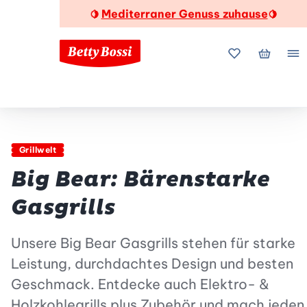
Mediterraner Genuss zuhause
🍋
🍋
Meine Favorite
Mein Wa
Me
Grillwelt
Big Bear: Bärenstarke
Gasgrills
Unsere Big Bear Gasgrills stehen für starke
Leistung, durchdachtes Design und besten
Geschmack. Entdecke auch Elektro- &
Holzkohlegrills plus Zubehör und mach jeden