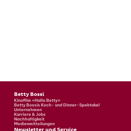
Fusszeile
Betty Bossi
Kinofilm «Hallo Betty»
Betty Bossis Koch- und Dinner-Spektakel
Unternehmen
Karriere & Jobs
Nachhaltigkeit
Medienmitteilungen
Newsletter und Service