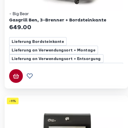
- Big Bear
Betty Bossi
Gasgrill Ben, 3-Brenner + Bordsteinkante
649.00
Lieferung Bordsteinkante
Lieferung an Verwendungsort + Montage
Lieferung an Verwendungsort + Entsorgung
Lieferung an Verwendungsort + Montage +
Entsorgung
In den Warenkorb
Zur Wunschliste hinzufügen
Lieferung an Verwendungsort
-11%