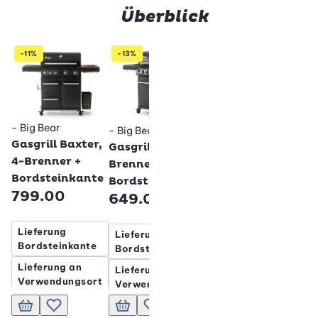
Überblick
/ Fust
Betty Bossi
Betty B
-11%
-13%
Bestseller
Elektrogrill
Elektrog
mit
mit Ges
179.9
Glasdeckel
109.95
- Big Bear
Betty Bossi
- Big Bear
Betty Bossi
Gasgrill Baxter,
Gasgrill Ben, 3-
4-Brenner +
Brenner +
Bordsteinkante
Bordsteinkante
799.00
649.00
Lieferung
Lieferung
Bordsteinkante
Bordsteinkante
Lieferung an
Lieferung an
Verwendungsort
Verwendungsort
+ Montage
Lieferung an
Verwendungsort