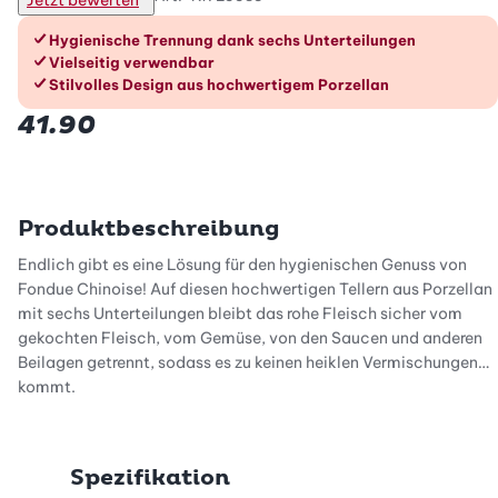
Die Vorteile im Überblick
Hygienische Trennung dank sechs Unterteilungen
Vielseitig verwendbar
Stilvolles Design aus hochwertigem Porzellan
41.90
Produktbeschreibung
Endlich gibt es eine Lösung für den hygienischen Genuss von
Fondue Chinoise! Auf diesen hochwertigen Tellern aus Porzellan
mit sechs Unterteilungen bleibt das rohe Fleisch sicher vom
gekochten Fleisch, vom Gemüse, von den Saucen und anderen
Beilagen getrennt, sodass es zu keinen heiklen Vermischungen
kommt.
Dank idealer Grösse von 36×16 cm sowie kleinen und grossen
Unterteilungen findet jede Fondue-Beilage ihren Platz. Der Teller
Spezifikation
kann beim Fondue Chinoise grosszügig und vielseitig gefüllt