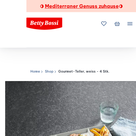
Mediterraner Genuss zuhause
🍋
🍋
Meine Favorite
Mein Wa
Me
Home
Shop
Gourmet-Teller, weiss - 4 Stk.
Navigationspfad