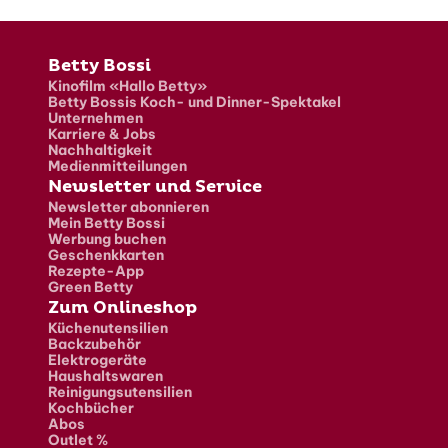
Fusszeile
Betty Bossi
Kinofilm «Hallo Betty»
Betty Bossis Koch- und Dinner-Spektakel
Unternehmen
Karriere & Jobs
Nachhaltigkeit
Medienmitteilungen
Newsletter und Service
Newsletter abonnieren
Mein Betty Bossi
Werbung buchen
Geschenkkarten
Rezepte-App
Green Betty
Zum Onlineshop
Küchenutensilien
Backzubehör
Elektrogeräte
Haushaltswaren
Reinigungsutensilien
Kochbücher
Abos
Outlet %