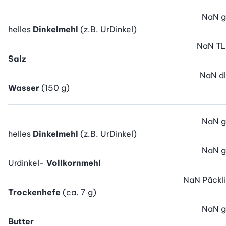
NaN
g
helles
Dinkelmehl
(z.B. UrDinkel)
NaN
TL
Salz
NaN
dl
Wasser
(150 g)
NaN
g
helles
Dinkelmehl
(z.B. UrDinkel)
NaN
g
Urdinkel-
Vollkornmehl
NaN
Päckli
Trockenhefe
(ca. 7 g)
NaN
g
Butter