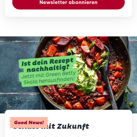
Newsletter abonnieren
Good News!
Genuss mit Zukunft