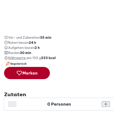
Vor- und Zubereiten
35 min
Ruhen lassen
24 h
Aufgehen lassen
2 h
Backen
30 min
Nährwerte
pro 100 g
333
kcal
Vegetarisch
Merken
Zutaten
Personenanzahl
Personenanzahl verringern
Pers