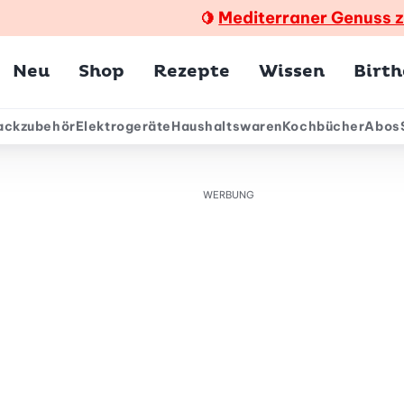
Mediterraner Genuss 
🍋
Hauptmenü
Neu
Shop
Rezepte
Wissen
Birt
ackzubehör
Elektrogeräte
Haushaltswaren
Kochbücher
Abos
ärmenü
WERBUNG