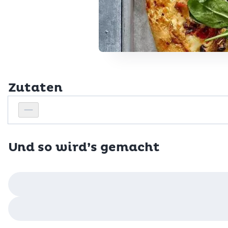
Zutaten
Personenanzahl
Personenanzahl verringern
Und so wird’s gemacht