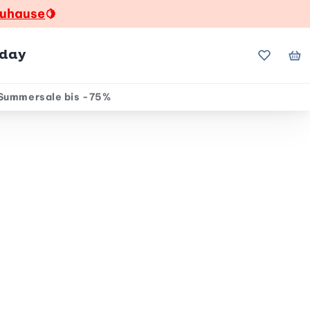
zuhause
🍋
hday
Meine Fa
Me
Summersale bis -75%