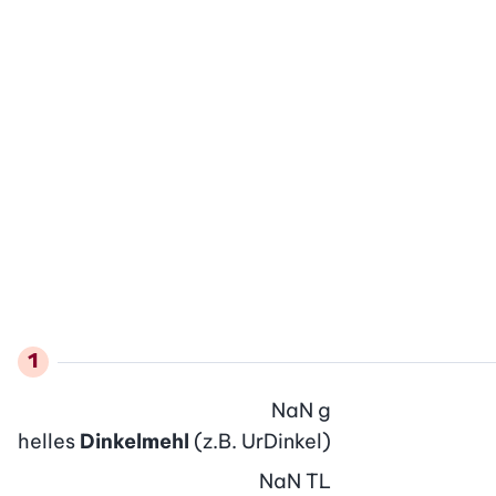
NaN
g
helles
Dinkelmehl
(z.B. UrDinkel)
NaN
TL