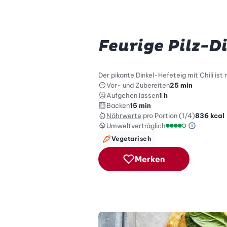
Feurige Pilz-D
Der pikante Dinkel-Hefeteig mit Chili ist 
Vor- und Zubereiten
25 min
Aufgehen lassen
1 h
Backen
15 min
Nährwerte
pro Portion (1/4)
836
kcal
Umweltverträglich
Green Be
Umweltverträglich
Vegetarisch
Merken