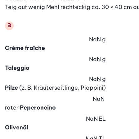
Teig auf wenig Mehl rechteckig ca. 30 × 40 cm au
NaN
g
Crème fraîche
NaN
g
Taleggio
NaN
g
Pilze
(z. B. Kräuterseitlinge, Pioppini)
NaN
roter
Peperoncino
NaN
EL
Olivenöl
NaN
TL