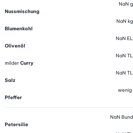
NaN
g
Nussmischung
NaN
kg
Blumenkohl
NaN
EL
Olivenöl
NaN
TL
milder
Curry
NaN
TL
Salz
wenig
Pfeffer
NaN
Bund
Petersilie