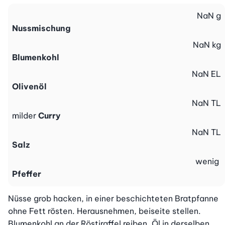
NaN
g
Nussmischung
NaN
kg
Blumenkohl
NaN
EL
Olivenöl
NaN
TL
milder
Curry
NaN
TL
Salz
wenig
Pfeffer
Nüsse grob hacken, in einer beschichteten Bratpfanne 
ohne Fett rösten. Herausnehmen, beiseite stellen. 
Blumenkohl an der Röstiraffel reiben. Öl in derselben 