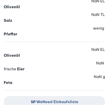
NaN
EL
Olivenöl
NaN
TL
Salz
wenig
Pfeffer
NaN
EL
Olivenöl
NaN
frische
Eier
NaN
g
Feta
WeNeed Einkaufsliste