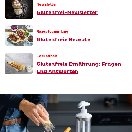
Newsletter
Glutenfrei-Newsletter
Rezeptsammlung
Glutenfreie Rezepte
Gesundheit
Glutenfreie Ernährung: Fragen
und Antworten