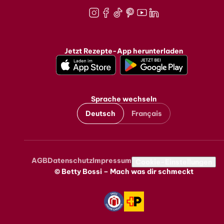
Instagram
Facebook
TikTok
Pinterest
Youtube
LinkedIn
Jetzt Rezepte-App herunterladen
Sprache wechseln
Deutsch
Français
AGB
Datenschutz
Impressum
Metanavigation
Cookie-Einstellungen
© Betty Bossi – Mach was dir schmeckt