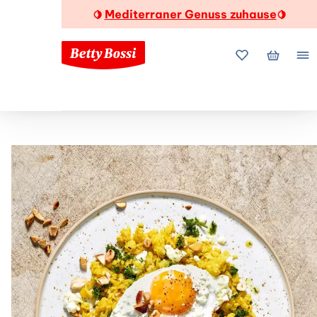
Mediterraner Genuss zuhause
🍋
🍋
Meine Favorite
Mein Wa
Me