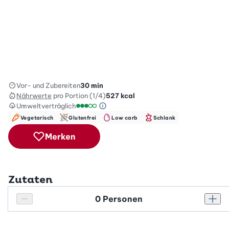
Vor- und Zubereiten
30 min
Nährwerte
pro Portion (1/4)
527
kcal
Umweltverträglich
Green Betty Skala Info
Umweltverträglichkeitsskala: 3 von 5
Vegetarisch
Glutenfrei
Low carb
Schlank
Merken
Zutaten
Personenanzahl
Personenanzahl verringern
Pers