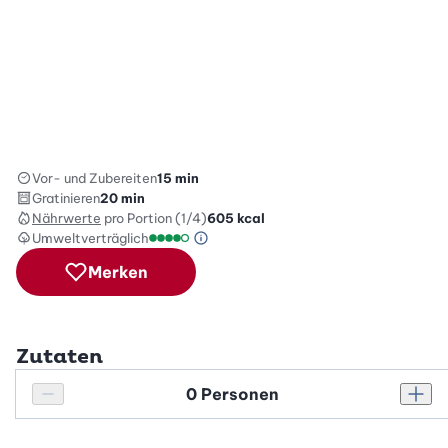
Vor- und Zubereiten
15 min
Gratinieren
20 min
Nährwerte
pro Portion (1/4)
605
kcal
Umweltverträglich
Green Betty Skala Info
Umweltverträglichkeitsskala: 4 von 5
Merken
Zutaten
Personenanzahl
Personenanzahl verringern
Pers