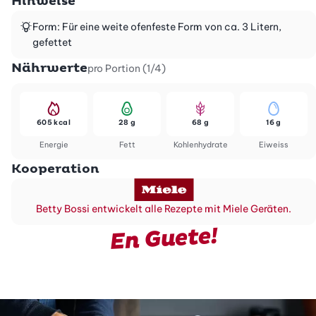
Hinweise
Form: Für eine weite ofenfeste Form von ca. 3 Litern,
gefettet
Nährwerte
pro Portion (1/4)
605 kcal
28 g
68 g
16 g
Energie
Fett
Kohlenhydrate
Eiweiss
Kooperation
Betty Bossi entwickelt alle Rezepte mit Miele Geräten.
En Guete!