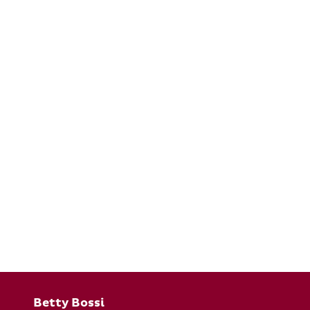
Fusszeile
Betty Bossi