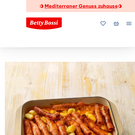
Mediterraner Genuss zuhause
🍋
🍋
Meine Favorite
Mein Wa
Me