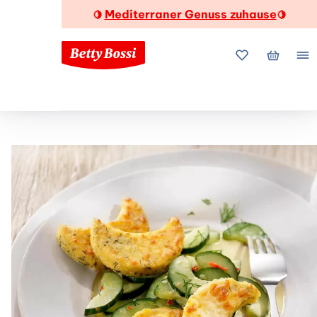
Mediterraner Genuss zuhause
🍋
🍋
Meine Favorite
Mein Wa
Me