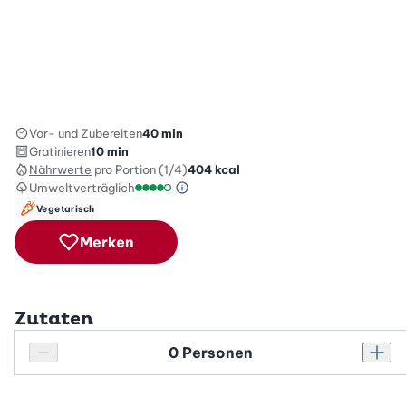
Vor- und Zubereiten
40 min
Gratinieren
10 min
Nährwerte
pro Portion (1/4)
404
kcal
Umweltverträglich
Green Betty Skala Info
Umweltverträglichkeitsskala: 4 von 5
Vegetarisch
Merken
Zutaten
Personenanzahl
Personenanzahl verringern
Pers