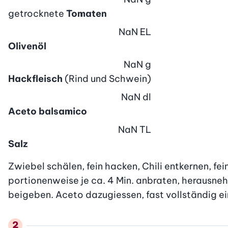
getrocknete
Tomaten
NaN
EL
Olivenöl
NaN
g
Hackfleisch
(Rind und Schwein)
NaN
dl
Aceto balsamico
NaN
TL
Salz
Zwiebel schälen, fein hacken, Chili entkernen, fei
portionenweise je ca. 4 Min. anbraten, herausneh
beigeben. Aceto dazugiessen, fast vollständig ei