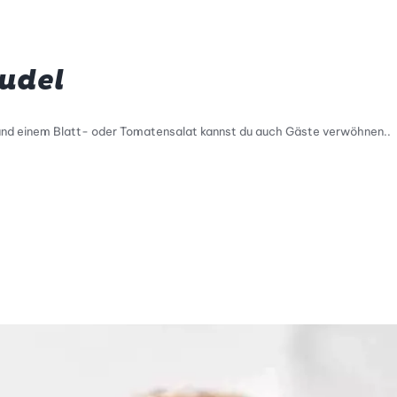
rudel
 und einem Blatt- oder Tomatensalat kannst du auch Gäste verwöhnen..
tty Skala Info
keitsskala: 2 von 5