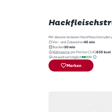
Hackfleischst
Mit diesem leckeren Hackfleischstrudel
Vor- und Zubereiten
45 min
Backen
30 min
Nährwerte
pro Portion (1/4)
635
kcal
Umweltverträglich
Green Be
Umweltverträglich
Merken