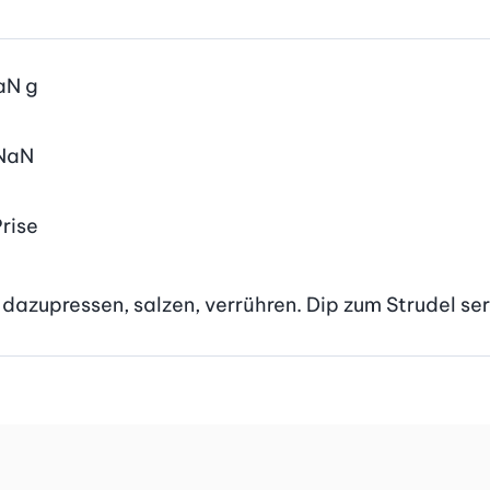
aN
g
NaN
rise
dazupressen, salzen, verrühren. Dip zum Strudel ser