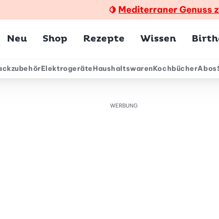
Mediterraner Genuss 
🍋
Hauptmenü
Neu
Shop
Rezepte
Wissen
Birt
ackzubehör
Elektrogeräte
Haushaltswaren
Kochbücher
Abos
ärmenü
WERBUNG