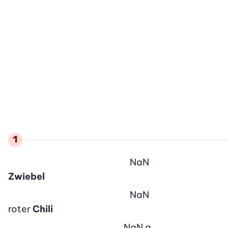
NaN
Zwiebel
NaN
roter
Chili
NaN
g