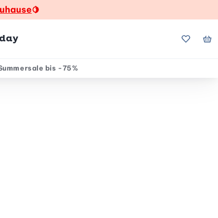
zuhause
🍋
hday
Meine Fa
Me
Summersale bis -75%