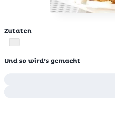
Zutaten
Personenanzahl
Personenanzahl verringern
Und so wird’s gemacht