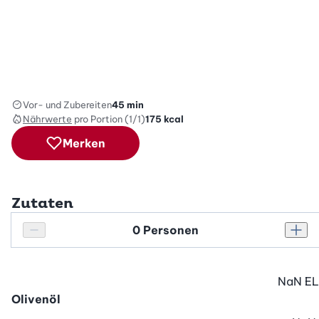
Vor- und Zubereiten
45 min
Nährwerte
pro Portion (1/1)
175
kcal
Merken
Zutaten
Personenanzahl
Personenanzahl verringern
Pers
NaN
EL
Olivenöl