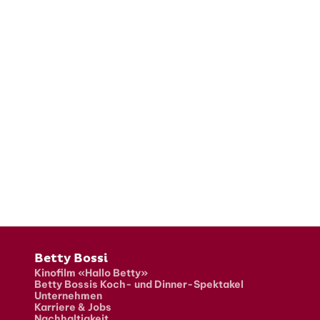
Fusszeile
Betty Bossi
Kinofilm «Hallo Betty»
Betty Bossis Koch- und Dinner-Spektakel
Unternehmen
Karriere & Jobs
Nachhaltigkeit