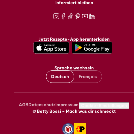
Informiert bleiben
Instagram
Facebook
TikTok
Pinterest
Youtube
LinkedIn
Jetzt Rezepte-App herunterladen
Sprache wechseln
Deutsch
Français
AGB
Datenschutz
Impressum
Metanavigation
Cookie-Einstellungen
© Betty Bossi – Mach was dir schmeckt