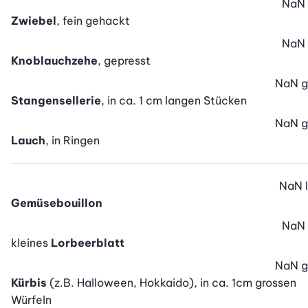
NaN
Zwiebel
, fein gehackt
NaN
Knoblauchzehe
, gepresst
NaN
g
Stangensellerie
, in ca. 1 cm langen Stücken
NaN
g
Lauch
, in Ringen
NaN
l
Gemüsebouillon
NaN
kleines
Lorbeerblatt
NaN
g
Kürbis
(z.B. Halloween, Hokkaido), in ca. 1cm grossen
Würfeln