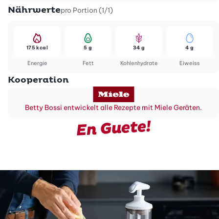
Nährwerte
pro Portion (1/1)
175 kcal
5 g
34 g
4 g
Energie
Fett
Kohlenhydrate
Eiweiss
Kooperation
Betty Bossi entwickelt alle Rezepte mit Miele Geräten.
En Guete!