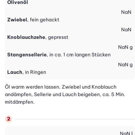
Olivenöl
NaN
Zwiebel
, fein gehackt
NaN
Knoblauchzehe
, gepresst
NaN
g
Stangensellerie
, in ca. 1 cm langen Stücken
NaN
g
Lauch
, in Ringen
Öl warm werden lassen. Zwiebel und Knoblauch 
andämpfen, Sellerie und Lauch beigeben, ca. 5 Min. 
mitdämpfen.
NaN
l