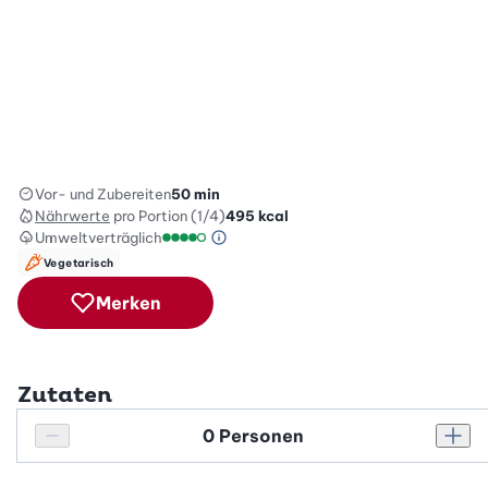
Vor- und Zubereiten
50 min
Nährwerte
pro Portion (1/4)
495
kcal
Umweltverträglich
Green Betty Skala Info
Umweltverträglichkeitsskala: 4 von 5
Vegetarisch
Merken
Zutaten
Personenanzahl
Personenanzahl verringern
Pers