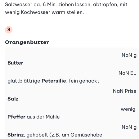
Salzwasser ca. 6 Min. ziehen lassen, abtropfen, mit 
wenig Kochwasser warm stellen.
Orangenbutter
NaN
g
Butter
NaN
EL
glattblättrige
Petersilie
, fein gehackt
NaN
Prise
Salz
wenig
Pfeffer
aus der Mühle
NaN
g
Sbrinz
, gehobelt (z.B. am Gemüsehobel