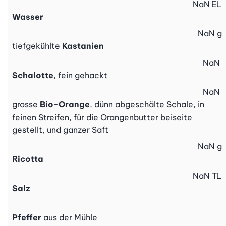
NaN
EL
Wasser
NaN
g
tiefgekühlte
Kastanien
NaN
Schalotte
, fein gehackt
NaN
grosse
Bio-Orange
, dünn abgeschälte Schale, in
feinen Streifen, für die Orangenbutter beiseite
gestellt, und ganzer Saft
NaN
g
Ricotta
NaN
TL
Salz
Pfeffer
aus der Mühle