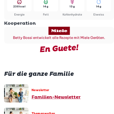
238 kcal
14 g
13 g
14 g
Energie
Fett
Kohlenhydrate
Eiweiss
Kooperation
Betty Bossi entwickelt alle Rezepte mit Miele Geräten.
En Guete!
Für die ganze Familie
Newsletter
Familien-Newsletter
Themenwelten