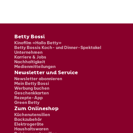
Fusszeile
Betty Bossi
Kinofilm «Hallo Betty»
Betty Bossis Koch- und Dinner-Spektakel
Unternehmen
Karriere & Jobs
Nachhaltigkeit
Medienmitteilungen
Newsletter und Service
Newsletter abonnieren
Mein Betty Bossi
Werbung buchen
Geschenkkarten
Rezepte-App
Green Betty
Zum Onlineshop
Küchenutensilien
Backzubehör
Elektrogeräte
Haushaltswaren