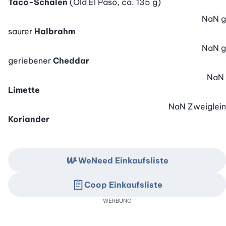
Taco-Schalen
(Old El Paso, ca. 135 g)
NaN
g
saurer
Halbrahm
NaN
g
geriebener
Cheddar
NaN
Limette
NaN
Zweiglein
Koriander
WeNeed Einkaufsliste
Coop Einkaufsliste
WERBUNG