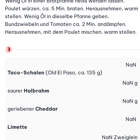
Wenig Öl in einer Bratpfanne heiss werden lassen. 
Poulet würzen, ca. 5 Min. braten. Herausnehmen, warm 
stellen. Wenig Öl in dieselbe Pfanne geben. 
Bundzwiebeln und Tomaten ca. 2 Min. andämpfen. 
Herausnehmen, mit dem Poulet mischen, warm stellen.
NaN
Taco-Schalen
(Old El Paso, ca. 135 g)
NaN
g
saurer
Halbrahm
NaN
g
geriebener
Cheddar
NaN
Limette
NaN
Zweiglein