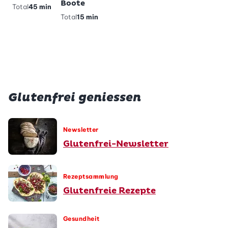
Pandabärli-
Boote
Total
45 min
Muffins
Total
15 min
Total
40 min
vegetarisch
glutenfrei
Glutenfrei geniessen
Newsletter
Glutenfrei-Newsletter
Rezeptsammlung
Glutenfreie Rezepte
Gesundheit