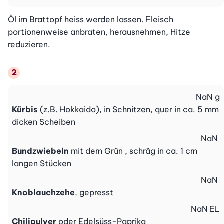
Öl im Brattopf heiss werden lassen. Fleisch 
portionenweise anbraten, herausnehmen, Hitze 
reduzieren.
NaN
g
Kürbis
(z.B. Hokkaido), in Schnitzen, quer in ca. 5 mm
dicken Scheiben
NaN
Bundzwiebeln
mit dem Grün , schräg in ca. 1 cm
langen Stücken
NaN
Knoblauchzehe
, gepresst
NaN
EL
Chilipulver
oder Edelsüss-Paprika