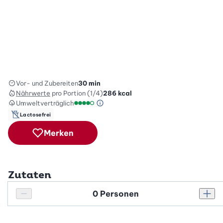
Vor- und Zubereiten
30 min
Nährwerte
pro Portion (1/4)
286
kcal
Umweltverträglich
Green Betty Skala Info
Umweltverträglichkeitsskala: 4 von 5
Lactosefrei
Merken
Zutaten
Personenanzahl
Personenanzahl verringern
Pers