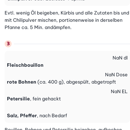
Evtl. wenig Öl beigeben, Kürbis und alle Zutaten bis und 
mit Chilipulver mischen, portionenweise in derselben 
Pfanne ca. 5 Min. andämpfen.
NaN
dl
Fleischbouillon
NaN
Dose
rote Bohnen
(ca. 400 g), abgespült, abgetropft
NaN
EL
Petersilie
, fein gehackt
Salz, Pfeffer
, nach Bedarf
Bouillon, Bohnen und Petersilie beigeben, aufkochen, 