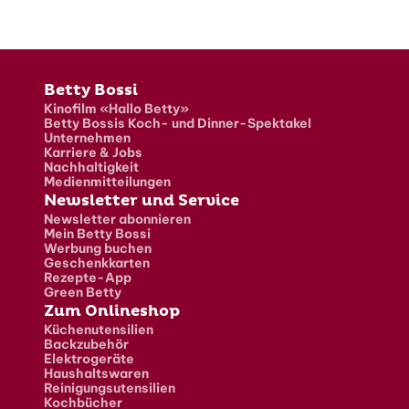
Fusszeile
Betty Bossi
Kinofilm «Hallo Betty»
Betty Bossis Koch- und Dinner-Spektakel
Unternehmen
Karriere & Jobs
Nachhaltigkeit
Medienmitteilungen
Newsletter und Service
Newsletter abonnieren
Mein Betty Bossi
Werbung buchen
Geschenkkarten
Rezepte-App
Green Betty
Zum Onlineshop
Küchenutensilien
Backzubehör
Elektrogeräte
Haushaltswaren
Reinigungsutensilien
Kochbücher