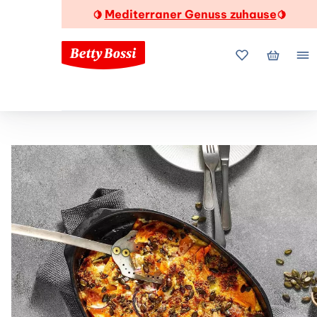
Mediterraner Genuss zuhause
🍋
🍋
Meine Favorite
Mein Wa
Me