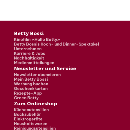
Fusszeile
Betty Bossi
Kinofilm «Hallo Betty»
Betty Bossis Koch- und Dinner-Spektakel
Unternehmen
Karriere & Jobs
Nachhaltigkeit
Medienmitteilungen
Newsletter und Service
Newsletter abonnieren
Mein Betty Bossi
Werbung buchen
Geschenkkarten
Rezepte-App
Green Betty
Zum Onlineshop
Küchenutensilien
Backzubehör
Elektrogeräte
Haushaltswaren
Reinigungsutensilien