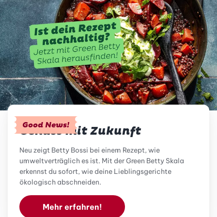
Good News!
Genuss mit Zukunft
Neu zeigt Betty Bossi bei einem Rezept, wie
umweltverträglich es ist. Mit der Green Betty Skala
erkennst du sofort, wie deine Lieblingsgerichte
ökologisch abschneiden.
Mehr erfahren!