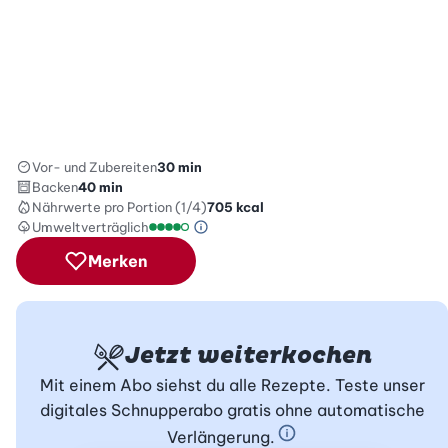
Vor- und Zubereiten
30 min
Backen
40 min
Nährwerte
pro Portion (1/4)
705
kcal
Umweltverträglich
Green Betty Skala Info
Umweltverträglichkeitsskala: 4 von 5
Merken
Jetzt weiterkochen
Mit einem Abo siehst du alle Rezepte. Teste unser
digitales Schnupperabo gratis ohne automatische
Verlängerung.
Schnupperabo Info