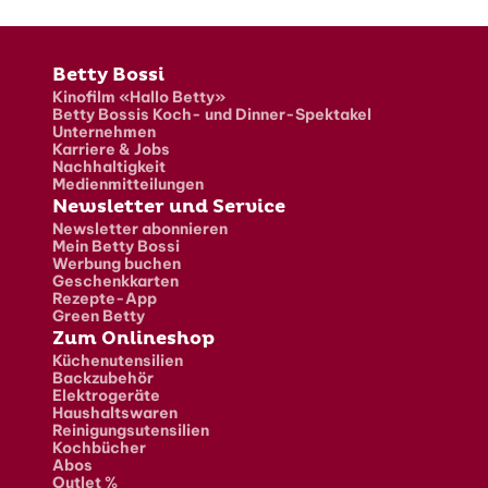
Fusszeile
Betty Bossi
Kinofilm «Hallo Betty»
Betty Bossis Koch- und Dinner-Spektakel
Unternehmen
Karriere & Jobs
Nachhaltigkeit
Medienmitteilungen
Newsletter und Service
Newsletter abonnieren
Mein Betty Bossi
Werbung buchen
Geschenkkarten
Rezepte-App
Green Betty
Zum Onlineshop
Küchenutensilien
Backzubehör
Elektrogeräte
Haushaltswaren
Reinigungsutensilien
Kochbücher
Abos
Outlet %