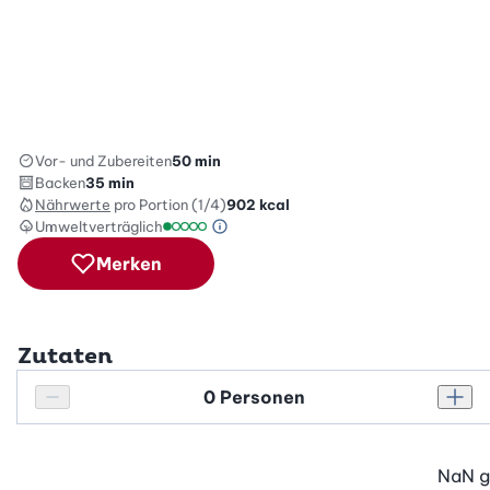
Vor- und Zubereiten
50 min
Backen
35 min
Nährwerte
pro Portion (1/4)
902
kcal
Umweltverträglich
Green Betty Skala Info
Umweltverträglichkeitsskala: 1 von 5
Merken
Zutaten
Personenanzahl
Personenanzahl verringern
Pers
NaN
g