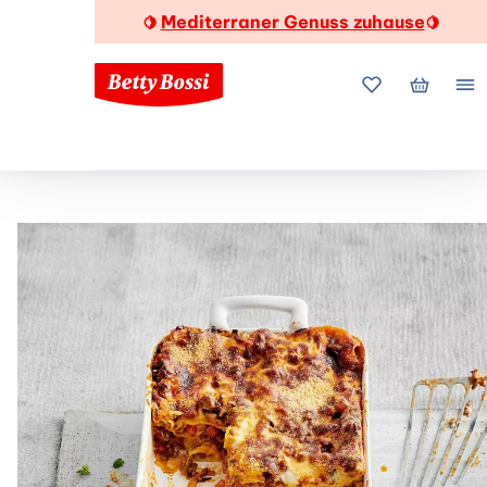
Mediterraner Genuss zuhause
🍋
🍋
Meine Favorite
Mein Wa
Me