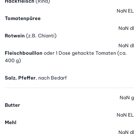
Hackfleisch
(Rind)
NaN
EL
Tomatenpüree
NaN
dl
Rotwein
(z.B. Chianti)
NaN
dl
Fleischbouillon
oder 1 Dose gehackte Tomaten (ca.
400 g)
Salz, Pfeffer
, nach Bedarf
NaN
g
Butter
NaN
EL
Mehl
NaN
dl