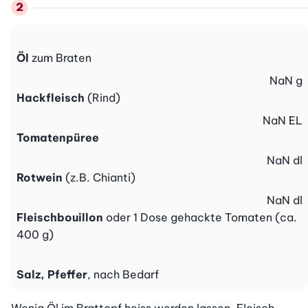
Öl
zum Braten
NaN
g
Hackfleisch
(Rind)
NaN
EL
Tomatenpüree
NaN
dl
Rotwein
(z.B. Chianti)
NaN
dl
Fleischbouillon
oder 1 Dose gehackte Tomaten (ca.
400 g)
Salz, Pfeffer
, nach Bedarf