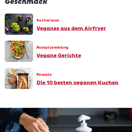
Geschmack
Kochwissen
Veganes aus dem Airfryer
Rezeptsammlung
Vegane Gerichte
Rezepte
Die 10 besten veganen Kuchen