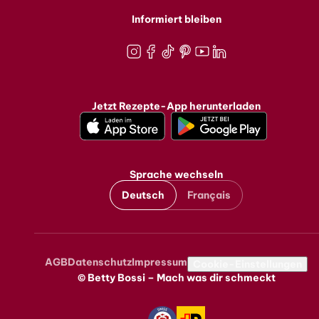
Informiert bleiben
Instagram
Facebook
TikTok
Pinterest
Youtube
LinkedIn
Jetzt Rezepte-App herunterladen
Sprache wechseln
Deutsch
Français
AGB
Datenschutz
Impressum
Metanavigation
Cookie-Einstellungen
© Betty Bossi – Mach was dir schmeckt