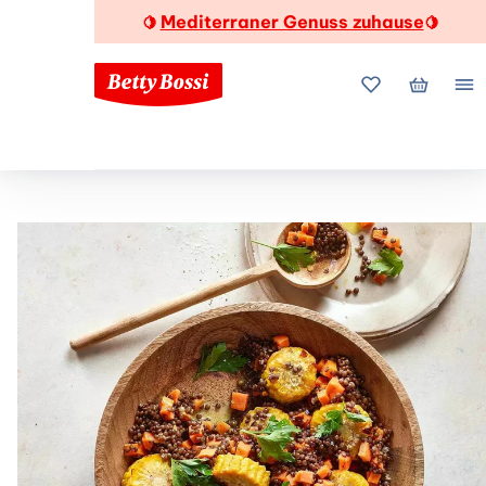
Mediterraner Genuss zuhause
🍋
🍋
Meine Favorite
Mein Wa
Me