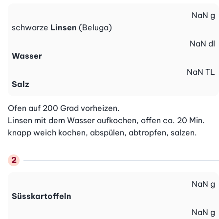
NaN
g
schwarze
Linsen
(Beluga)
NaN
dl
Wasser
NaN
TL
Salz
Ofen auf 200 Grad vorheizen.

Linsen mit dem Wasser aufkochen, offen ca. 20 Min. 
knapp weich kochen, abspülen, abtropfen, salzen.
NaN
g
Süsskartoffeln
NaN
g