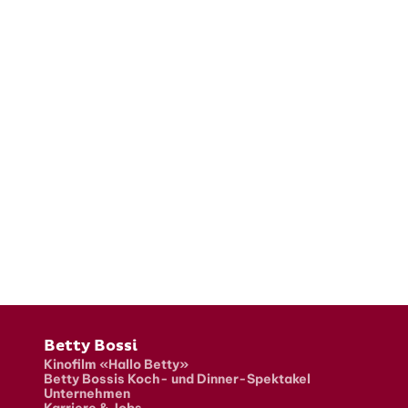
Fusszeile
Betty Bossi
Kinofilm «Hallo Betty»
Betty Bossis Koch- und Dinner-Spektakel
Unternehmen
Karriere & Jobs