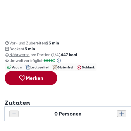
Vor- und Zubereiten
25 min
Backen
15 min
Nährwerte
pro Portion (1/4)
447
kcal
Umweltverträglich
Green Betty Skala Info
Umweltverträglichkeitsskala: 4 von 5
Vegan
Lactosefrei
Glutenfrei
Schlank
Merken
Zutaten
Personenanzahl
Personenanzahl verringern
Pers