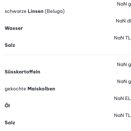
NaN
g
schwarze
Linsen
(Beluga)
NaN
dl
Wasser
NaN
TL
Salz
NaN
g
Süsskartoffeln
NaN
g
gekochte
Maiskolben
NaN
EL
Öl
NaN
TL
Salz