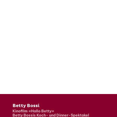
Fusszeile
Betty Bossi
Kinofilm «Hallo Betty»
Betty Bossis Koch- und Dinner-Spektakel