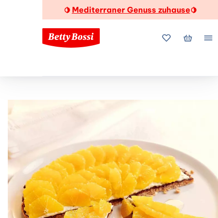
Mediterraner Genuss zuhause
🍋
🍋
Meine Favorite
Mein Wa
Me