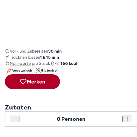
Vor- und Zubereiten
30 min
Trocknen lassen
1 h 15 min
Nährwerte
pro Stück (1/8)
166
kcal
Vegetarisch
Glutenfrei
Merken
Zutaten
Personenanzahl
Personenanzahl verringern
Pers