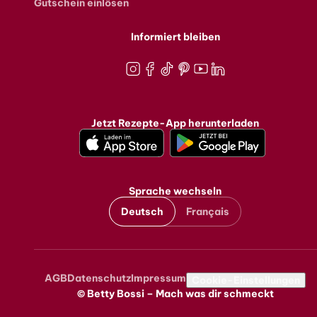
Gutschein einlösen
Informiert bleiben
Instagram
Facebook
TikTok
Pinterest
Youtube
LinkedIn
Jetzt Rezepte-App herunterladen
Sprache wechseln
Deutsch
Français
AGB
Datenschutz
Impressum
Metanavigation
Cookie-Einstellungen
© Betty Bossi – Mach was dir schmeckt