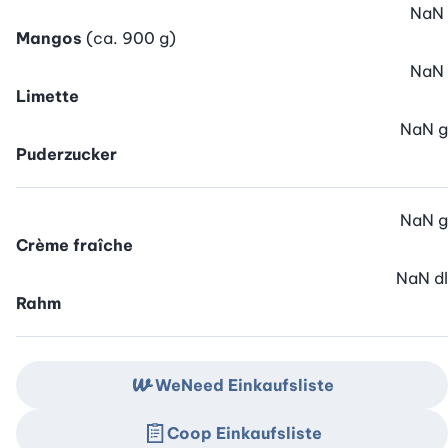
NaN
Mangos
(ca. 900 g)
NaN
Limette
NaN
g
Puderzucker
NaN
g
Crème fraîche
NaN
dl
Rahm
WeNeed Einkaufsliste
Coop Einkaufsliste