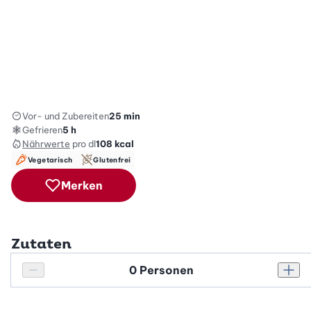
Vor- und Zubereiten
25 min
Gefrieren
5 h
Nährwerte
pro dl
108
kcal
Vegetarisch
Glutenfrei
Merken
Zutaten
Personenanzahl
Personenanzahl verringern
Pers