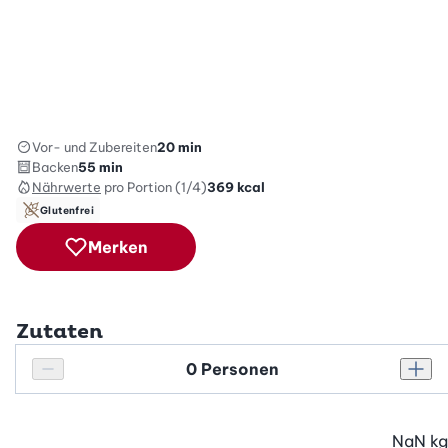
Vor- und Zubereiten
20 min
Backen
55 min
Nährwerte
pro Portion (1/4)
369
kcal
Glutenfrei
Merken
Zutaten
Personenanzahl
Personenanzahl verringern
Pers
NaN
kg