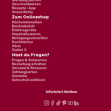
Werbung buchen
Geschenkkarten
Rezepte-App
Green Betty
Zum Onlineshop
Küchenutensilien
Backzubehör
Elektrogeräte
Haushaltswaren
Reinigungsutensilien
Kochbücher
Abos
Outlet %
Hast du Fragen?
Fragen & Antworten
Bestellung erhalten
Versand & Retouren
Zahlungsarten
Garantie
Gutschein einlösen
Informiert bleiben
Instagram
Facebook
TikTok
Pinterest
Youtube
LinkedIn