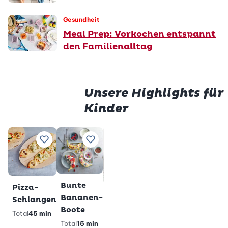
Gesundheit
Meal Prep: Vorkochen entspannt
den Familienalltag
Unsere Highlights für
Kinder
Prem
Würstli
Gluten
Zu Lieblingsrezepten hinzufügen
Zu Lieblingsrezepten hinzufügen
Zu Lieblingsrezepten h
Zu Lieblings
im Teig
Milchs
Total
28
Total
2 h
min
veget
gl
Premium
Bunte
Pizza-
Glutenfreie
Bananen-
Schlangen
Pandabärli-
Boote
Total
45 min
Muffins
Total
15 min