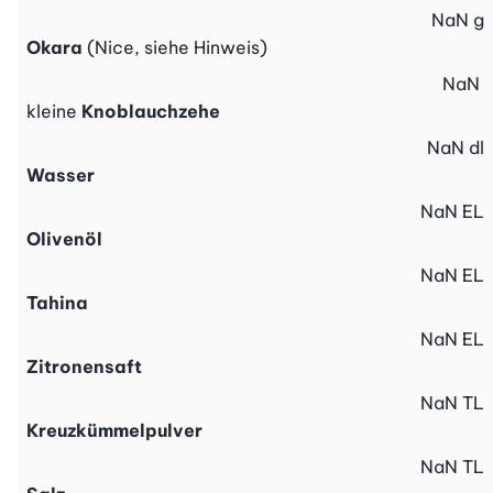
NaN
g
Okara
(Nice, siehe Hinweis)
NaN
kleine
Knoblauchzehe
NaN
dl
Wasser
NaN
EL
Olivenöl
NaN
EL
Tahina
NaN
EL
Zitronensaft
NaN
TL
Kreuzkümmelpulver
NaN
TL