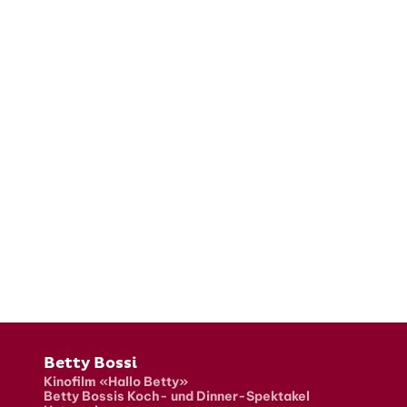
Fusszeile
Betty Bossi
Kinofilm «Hallo Betty»
Betty Bossis Koch- und Dinner-Spektakel