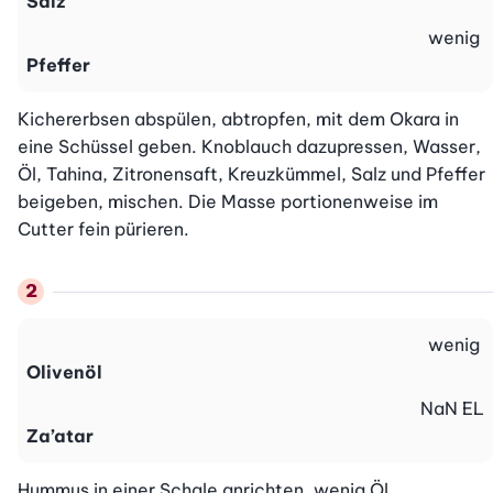
Salz
wenig
Pfeffer
Kichererbsen abspülen, abtropfen, mit dem Okara in 
eine Schüssel geben. Knoblauch dazupressen, Wasser, 
Öl, Tahina, Zitronensaft, Kreuzkümmel, Salz und Pfeffer 
beigeben, mischen. Die Masse portionenweise im 
Cutter fein pürieren.
wenig
Olivenöl
NaN
EL
Za’atar
Hummus in einer Schale anrichten, wenig Öl 