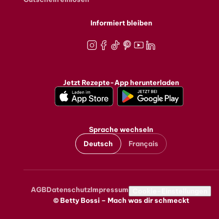
Informiert bleiben
Instagram
Facebook
TikTok
Pinterest
Youtube
LinkedIn
Jetzt Rezepte-App herunterladen
Sprache wechseln
Deutsch
Français
AGB
Datenschutz
Impressum
Metanavigation
Cookie-Einstellungen
© Betty Bossi – Mach was dir schmeckt