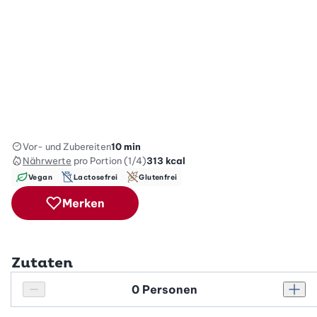
Vor- und Zubereiten
10 min
Nährwerte
pro Portion (1/4)
313
kcal
Vegan
Lactosefrei
Glutenfrei
Merken
Zutaten
Personenanzahl
Personenanzahl verringern
Pers