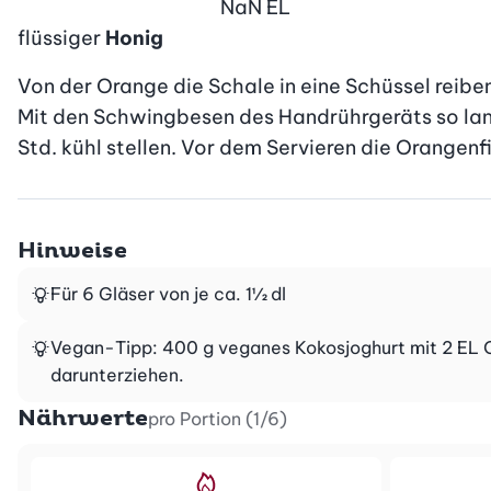
NaN
EL
flüssiger
Honig
Von der Orange die Schale in eine Schüssel reib
Mit den Schwingbesen des Handrührgeräts so lange
Std. kühl stellen. Vor dem Servieren die Orangenfi
Hinweise
Für 6 Gläser von je ca. 1½ dl
Vegan-Tipp: 400 g veganes Kokosjoghurt mit 2 EL Or
darunterziehen.
Nährwerte
pro Portion (1/6)