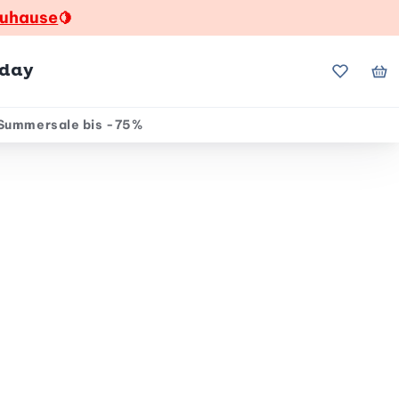
zuhause
🍋
hday
Meine Fa
Me
Summersale bis -75%