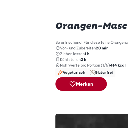
Orangen-Masc
So erfrischend! Für diese feine Orange
Vor- und Zubereiten
20 min
Ziehen lassen
1 h
Kühl stellen
2 h
Nährwerte
pro Portion (1/6)
414
kcal
Vegetarisch
Glutenfrei
Merken