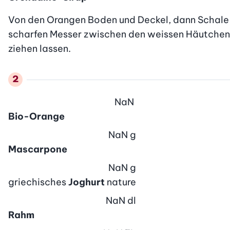
Von den Orangen Boden und Deckel, dann Schale ri
scharfen Messer zwischen den weissen Häutchen he
ziehen lassen.
NaN
Bio-Orange
NaN
g
Mascarpone
NaN
g
griechisches
Joghurt
nature
NaN
dl
Rahm