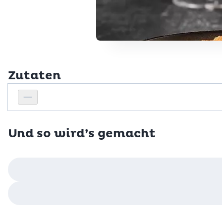
Zutaten
Personenanzahl
Personenanzahl verringern
Und so wird’s gemacht