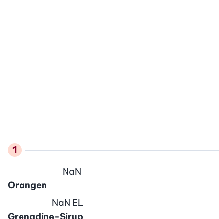
NaN
Orangen
NaN
EL
Grenadine-Sirup