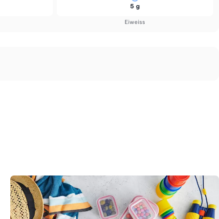
5 g
Eiweiss