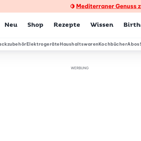
Mediterraner Genuss 
🍋
Hauptmenü
Neu
Shop
Rezepte
Wissen
Birt
ackzubehör
Elektrogeräte
Haushaltswaren
Kochbücher
Abos
ärmenü
WERBUNG