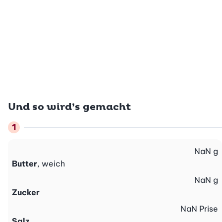
Und so wird’s gemacht
NaN
g
Butter
, weich
NaN
g
Zucker
NaN
Prise
Salz