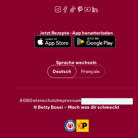
Instagram
Facebook
TikTok
Pinterest
Youtube
LinkedIn
Jetzt Rezepte-App herunterladen
Sprache wechseln
Deutsch
Français
AGB
Datenschutz
Impressum
Metanavigation
Cookie-Einstellungen
© Betty Bossi – Mach was dir schmeckt