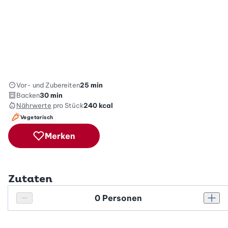
Vor- und Zubereiten
25 min
Backen
30 min
Nährwerte
pro Stück
240
kcal
Vegetarisch
Merken
Zutaten
Personenanzahl
Personenanzahl verringern
Pers