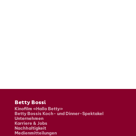
Fusszeile
Betty Bossi
Kinofilm «Hallo Betty»
Betty Bossis Koch- und Dinner-Spektakel
Unternehmen
Karriere & Jobs
Nachhaltigkeit
Medienmitteilungen