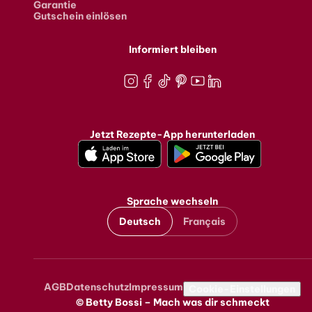
Garantie
Gutschein einlösen
Informiert bleiben
Instagram
Facebook
TikTok
Pinterest
Youtube
LinkedIn
Jetzt Rezepte-App herunterladen
Sprache wechseln
Deutsch
Français
AGB
Datenschutz
Impressum
Metanavigation
Cookie-Einstellungen
© Betty Bossi – Mach was dir schmeckt