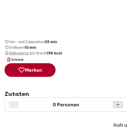
Vor- und Zubereiten
25 min
Grillieren
10 min
Nährwerte
pro Stück
196
kcal
Schlank
Merken
Zutaten
Personenanzahl
Personenanzahl verringern
Pers
NaN
g