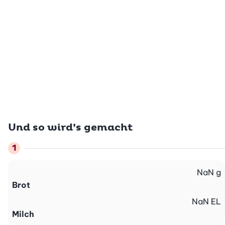
Und so wird’s gemacht
NaN
g
Brot
NaN
EL
Milch