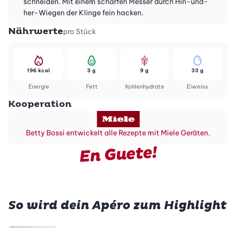
schneiden. Mit einem scharfen Messer durch Hin-und-
her-Wiegen der Klinge fein hacken.
Nährwerte
pro Stück
196 kcal
3 g
9 g
33 g
Energie
Fett
Kohlenhydrate
Eiweiss
Kooperation
Betty Bossi entwickelt alle Rezepte mit Miele Geräten.
En Guete!
So wird dein Apéro zum Highlight