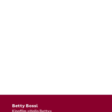
Fusszeile
Betty Bossi
Kinofilm «Hallo Betty»