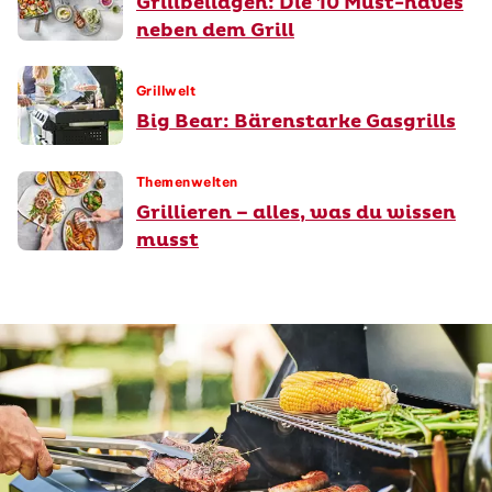
Grillbeilagen: Die 10 Must-haves
neben dem Grill
Grillwelt
Big Bear: Bärenstarke Gasgrills
Themenwelten
Grillieren – alles, was du wissen
musst