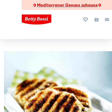
Mediterraner Genuss zuhause
🍋
🍋
Meine Favorite
Mein Wa
Me