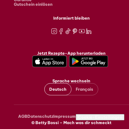
Gutschein einlösen
Informiert bleiben
Instagram
Facebook
TikTok
Pinterest
Youtube
LinkedIn
Jetzt Rezepte-App herunterladen
Sprache wechseln
Deutsch
Français
AGB
Datenschutz
Impressum
Metanavigation
Cookie-Einstellungen
© Betty Bossi – Mach was dir schmeckt