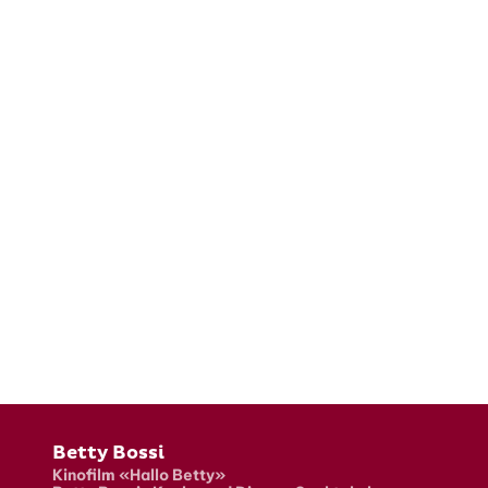
Fusszeile
Betty Bossi
Kinofilm «Hallo Betty»