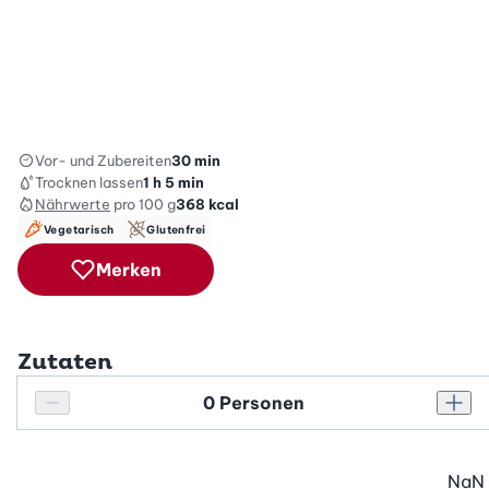
Vor- und Zubereiten
30 min
Trocknen lassen
1 h 5 min
Nährwerte
pro 100 g
368
kcal
Vegetarisch
Glutenfrei
Merken
Zutaten
Personenanzahl
Personenanzahl verringern
Pers
NaN