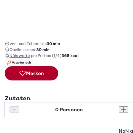
Vor- und Zubereiten
30 min
Quellen lassen
30 min
Nährwerte
pro Portion (1/4)
368
kcal
Vegetarisch
Merken
Zutaten
Personenanzahl
Personenanzahl verringern
Pers
NaN
g