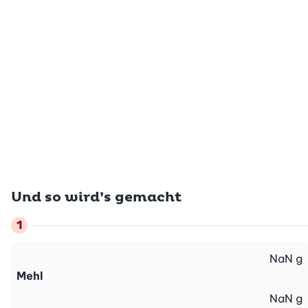
Und so wird’s gemacht
NaN
g
Mehl
NaN
g