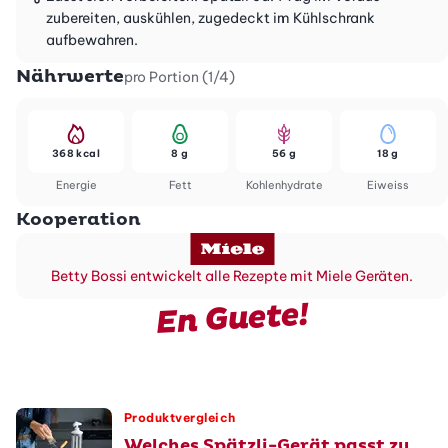
zubereiten, auskühlen, zugedeckt im Kühlschrank
aufbewahren.
Nährwerte
pro Portion (1/4)
368 kcal
8 g
56 g
18 g
Energie
Fett
Kohlenhydrate
Eiweiss
Kooperation
Betty Bossi entwickelt alle Rezepte mit Miele Geräten.
En Guete!
Produktvergleich
Welches Spätzli-Gerät passt zu