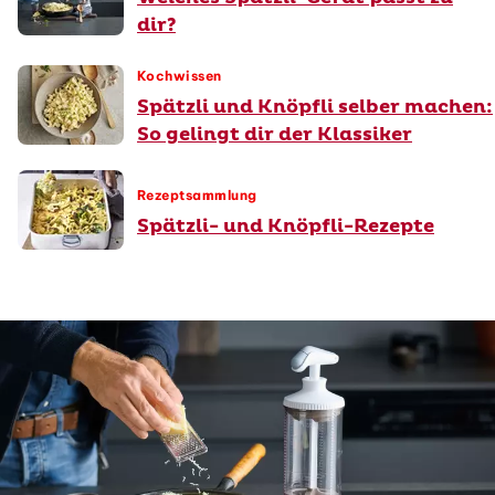
dir?
Kochwissen
Spätzli und Knöpfli selber machen:
So gelingt dir der Klassiker
Rezeptsammlung
Spätzli- und Knöpfli-Rezepte