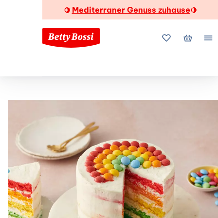
Mediterraner Genuss zuhause
🍋
🍋
Meine Favorite
Mein Wa
Me