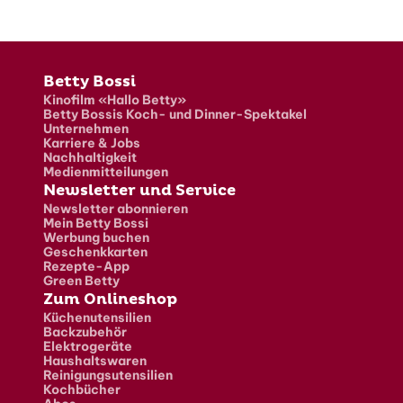
Fusszeile
Betty Bossi
Kinofilm «Hallo Betty»
Betty Bossis Koch- und Dinner-Spektakel
Unternehmen
Karriere & Jobs
Nachhaltigkeit
Medienmitteilungen
Newsletter und Service
Newsletter abonnieren
Mein Betty Bossi
Werbung buchen
Geschenkkarten
Rezepte-App
Green Betty
Zum Onlineshop
Küchenutensilien
Backzubehör
Elektrogeräte
Haushaltswaren
Reinigungsutensilien
Kochbücher