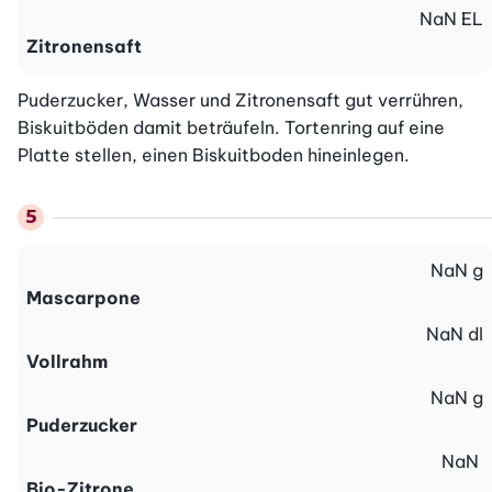
NaN
EL
Zitronensaft
Puderzucker, Wasser und Zitronensaft gut verrühren, 
Biskuitböden damit beträufeln. Tortenring auf eine 
Platte stellen, einen Biskuitboden hineinlegen.
NaN
g
Mascarpone
NaN
dl
Vollrahm
NaN
g
Puderzucker
NaN
Bio-Zitrone