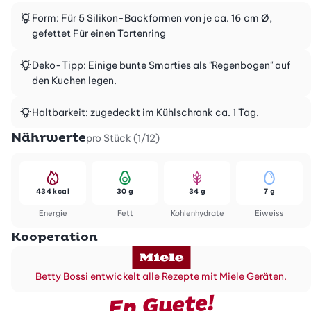
Form: Für 5 Silikon-Backformen von je ca. 16 cm Ø,
gefettet Für einen Tortenring
Deko-Tipp: Einige bunte Smarties als "Regenbogen" auf
den Kuchen legen.
Haltbarkeit: zugedeckt im Kühlschrank ca. 1 Tag.
Nährwerte
pro Stück (1/12)
434 kcal
30 g
34 g
7 g
Energie
Fett
Kohlenhydrate
Eiweiss
Kooperation
Betty Bossi entwickelt alle Rezepte mit Miele Geräten.
En Guete!