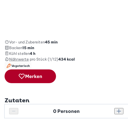
Vor- und Zubereiten
45 min
Backen
15 min
Kühl stellen
4 h
Nährwerte
pro Stück (1/12)
434
kcal
Vegetarisch
Merken
Zutaten
Personenanzahl
Personenanzahl verringern
Pers