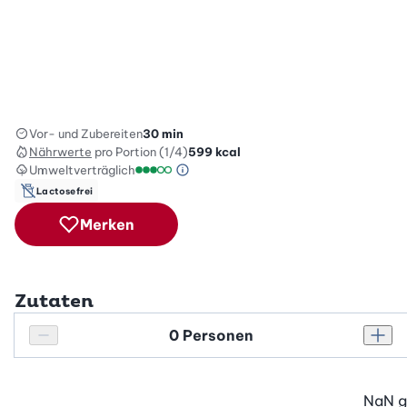
Vor- und Zubereiten
30 min
Nährwerte
pro Portion (1/4)
599
kcal
Umweltverträglich
Green Betty Skala Info
Umweltverträglichkeitsskala: 3 von 5
Lactosefrei
Merken
Zutaten
Personenanzahl
Personenanzahl verringern
Pers
NaN
g