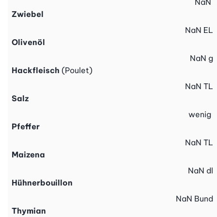
NaN
Zwiebel
NaN
EL
Olivenöl
NaN
g
Hackfleisch
(Poulet)
NaN
TL
Salz
wenig
Pfeffer
NaN
TL
Maizena
NaN
dl
Hühnerbouillon
NaN
Bund
Thymian