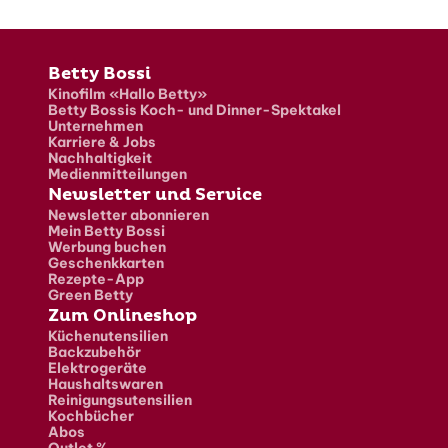
Fusszeile
Betty Bossi
Kinofilm «Hallo Betty»
Betty Bossis Koch- und Dinner-Spektakel
Unternehmen
Karriere & Jobs
Nachhaltigkeit
Medienmitteilungen
Newsletter und Service
Newsletter abonnieren
Mein Betty Bossi
Werbung buchen
Geschenkkarten
Rezepte-App
Green Betty
Zum Onlineshop
Küchenutensilien
Backzubehör
Elektrogeräte
Haushaltswaren
Reinigungsutensilien
Kochbücher
Abos
Outlet %