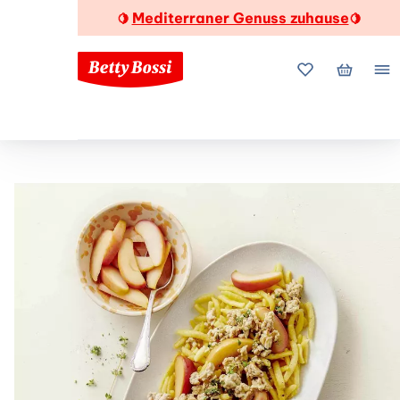
Mediterraner Genuss zuhause
🍋
🍋
Meine Favorite
Mein Wa
Me