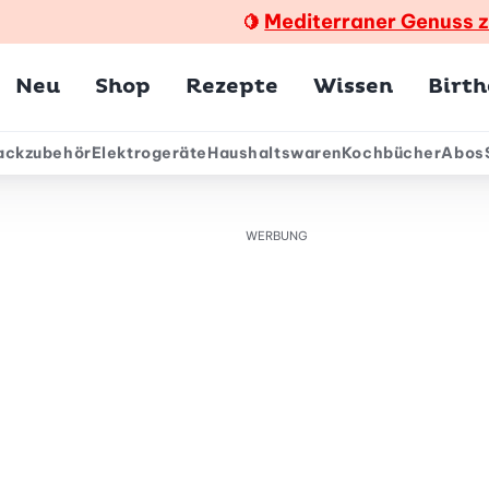
Mediterraner Genuss 
🍋
Hauptmenü
Neu
Shop
Rezepte
Wissen
Birt
ackzubehör
Elektrogeräte
Haushaltswaren
Kochbücher
Abos
ärmenü
WERBUNG