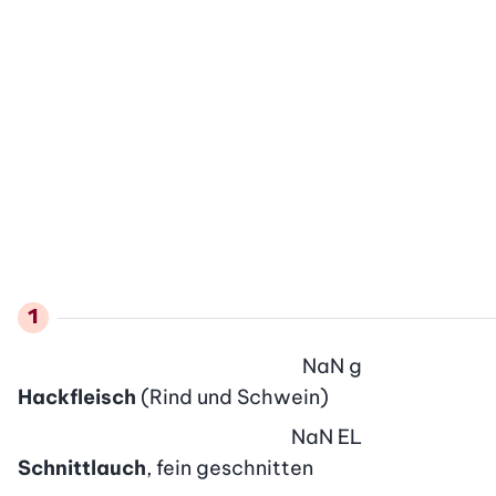
NaN
g
Hackfleisch
(Rind und Schwein)
NaN
EL
Schnittlauch
, fein geschnitten