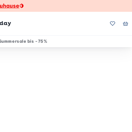
zuhause
🍋
hday
Meine Fa
Me
Summersale bis -75%