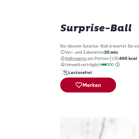
Surprise-Ball
Bei diesem Surprise-Ball erwartet Sie ei
Vor- und Zubereiten
30 min
Nährwerte
pro Portion (1/8)
495
kcal
Umweltverträglich
Green Be
Umweltverträglich
Lactosefrei
Merken