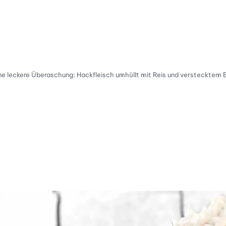
ne leckere Überaschung: Hackfleisch umhüllt mit Reis und verstecktem E
tty Skala Info
keitsskala: 2 von 5