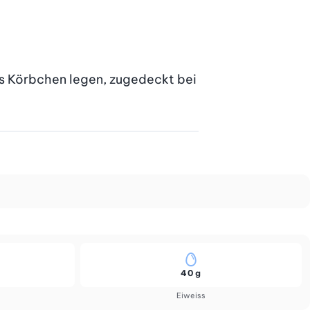
s Körbchen legen, zugedeckt bei 
40 g
Eiweiss