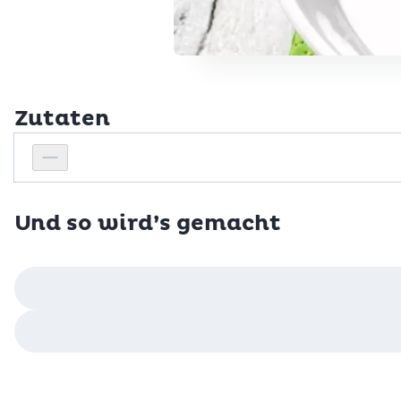
Zutaten
Personenanzahl
Personenanzahl verringern
Und so wird’s gemacht