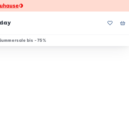
zuhause
🍋
hday
Meine Fa
Me
Summersale bis -75%