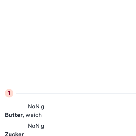
NaN
g
Butter
, weich
NaN
g
Zucker