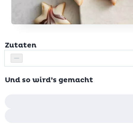
Zutaten
Personenanzahl
Personenanzahl verringern
Und so wird’s gemacht