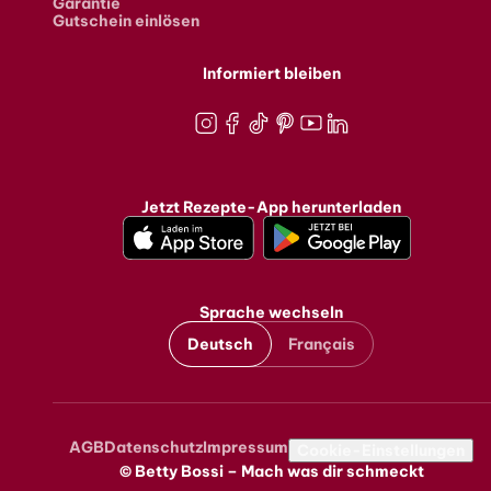
Garantie
Gutschein einlösen
Informiert bleiben
Instagram
Facebook
TikTok
Pinterest
Youtube
LinkedIn
Jetzt Rezepte-App herunterladen
Sprache wechseln
Deutsch
Français
AGB
Datenschutz
Impressum
Metanavigation
Cookie-Einstellungen
© Betty Bossi – Mach was dir schmeckt