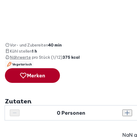
Vor- und Zubereiten
40 min
Kühl stellen
1 h
Nährwerte
pro Stück (1/12)
375
kcal
Vegetarisch
Merken
Zutaten
Personenanzahl
Personenanzahl verringern
Pers
NaN
g