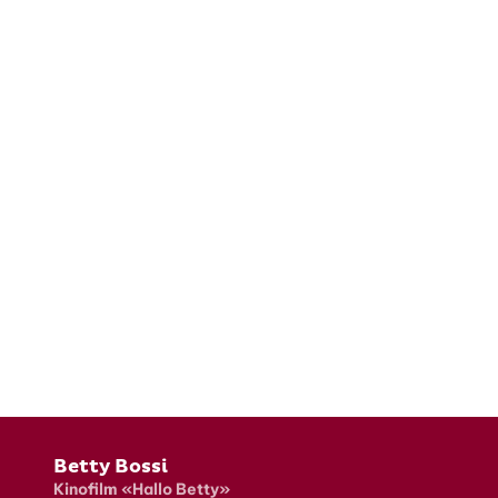
Fusszeile
Betty Bossi
Kinofilm «Hallo Betty»