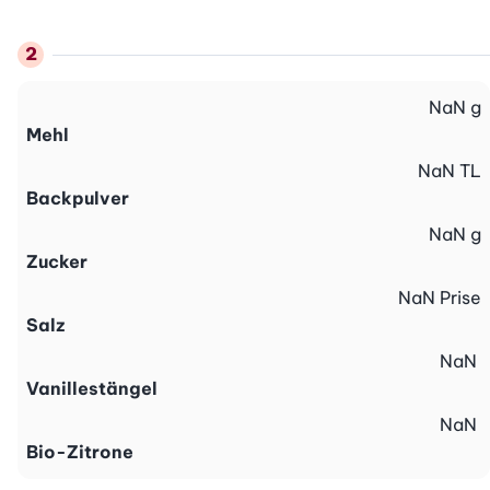
NaN
g
Mehl
NaN
TL
Backpulver
NaN
g
Zucker
NaN
Prise
Salz
NaN
Vanillestängel
NaN
Bio-Zitrone