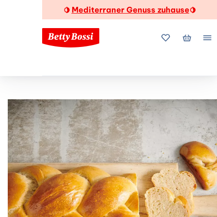
Mediterraner Genuss zuhause
🍋
🍋
Meine Favorite
Mein Wa
Me