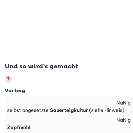
Und so wird’s gemacht
Vorteig
NaN
g
selbst angesetzte
Sauerteigkultur
(siehe Hinweis)
NaN
g
Zopfmehl