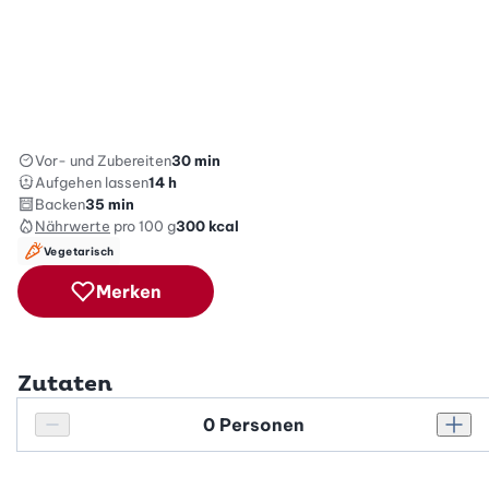
Vor- und Zubereiten
30 min
Aufgehen lassen
14 h
Backen
35 min
Nährwerte
pro 100 g
300
kcal
Vegetarisch
Merken
Zutaten
Personenanzahl
Personenanzahl verringern
Pers