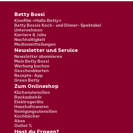
Fusszeile
Betty Bossi
Kinofilm «Hallo Betty»
Betty Bossis Koch- und Dinner-Spektakel
Unternehmen
Karriere & Jobs
Nachhaltigkeit
Medienmitteilungen
Newsletter und Service
Newsletter abonnieren
Mein Betty Bossi
Werbung buchen
Geschenkkarten
Rezepte-App
Green Betty
Zum Onlineshop
Küchenutensilien
Backzubehör
Elektrogeräte
Haushaltswaren
Reinigungsutensilien
Kochbücher
Abos
Outlet %
Hast du Fragen?