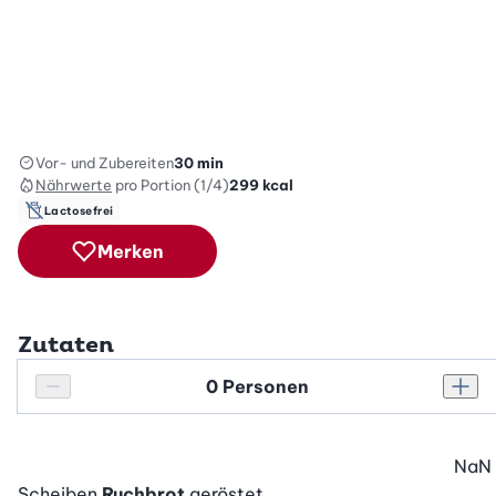
Vor- und Zubereiten
30 min
Nährwerte
pro Portion (1/4)
299
kcal
Lactosefrei
Merken
Zutaten
Personenanzahl
Personenanzahl verringern
Pers
NaN
Scheiben
Ruchbrot
geröstet