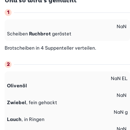
Und so wird’s gemacht
NaN
Scheiben
Ruchbrot
geröstet
Brotscheiben in 4 Suppenteller verteilen.
NaN
EL
Olivenöl
NaN
Zwiebel
, fein gehackt
NaN
g
Lauch
, in Ringen
NaN