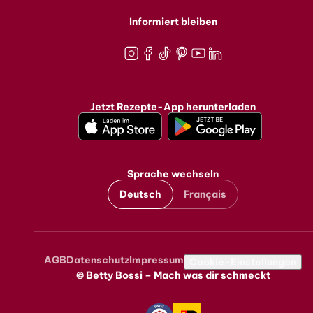
Informiert bleiben
Instagram
Facebook
TikTok
Pinterest
Youtube
LinkedIn
Jetzt Rezepte-App herunterladen
Sprache wechseln
Deutsch
Français
AGB
Datenschutz
Impressum
Metanavigation
Cookie-Einstellungen
© Betty Bossi – Mach was dir schmeckt