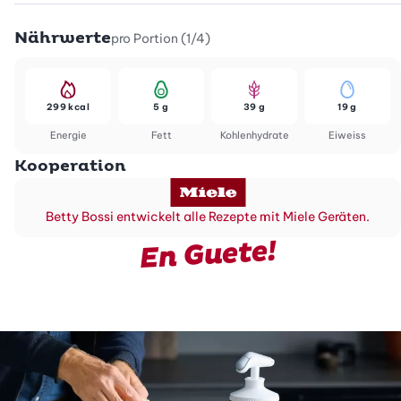
Nährwerte
pro Portion (1/4)
299 kcal
5 g
39 g
19 g
Energie
Fett
Kohlenhydrate
Eiweiss
Kooperation
Betty Bossi entwickelt alle Rezepte mit Miele Geräten.
En Guete!