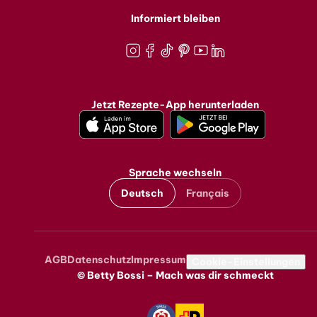
Informiert bleiben
Instagram
Facebook
TikTok
Pinterest
Youtube
LinkedIn
Jetzt Rezepte-App herunterladen
Sprache wechseln
Deutsch
Français
AGB
Datenschutz
Impressum
Metanavigation
Cookie-Einstellungen
© Betty Bossi – Mach was dir schmeckt