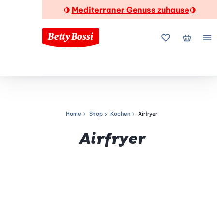
Mediterraner Genuss zuhause
🍋
🍋
Meine Favorite
Mein Wa
Me
Home
Shop
Kochen
Airfryer
Navigationspfad
Airfryer