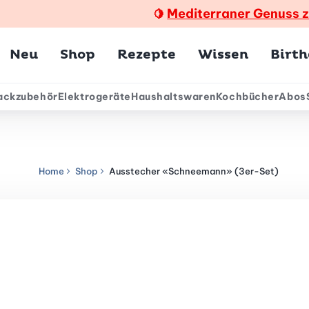
Mediterraner Genuss 
🍋
Hauptmenü
Neu
Shop
Rezepte
Wissen
Birt
ackzubehör
Elektrogeräte
Haushaltswaren
Kochbücher
Abos
ärmenü
Home
Shop
Ausstecher «Schneemann» (3er-Set)