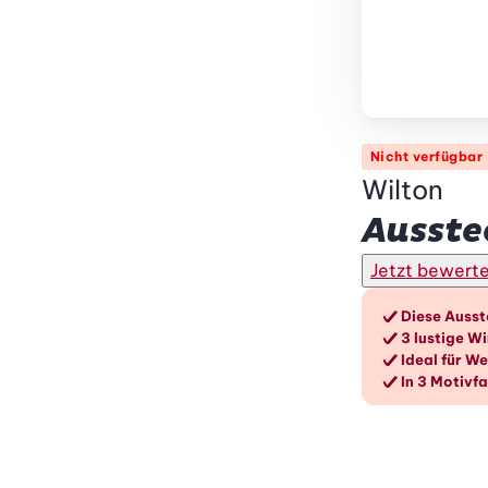
Nicht verfügbar
Wilton
Ausste
Jetzt bewert
Die V
Diese Ausst
3 lustige W
Ideal für W
In 3 Motivf