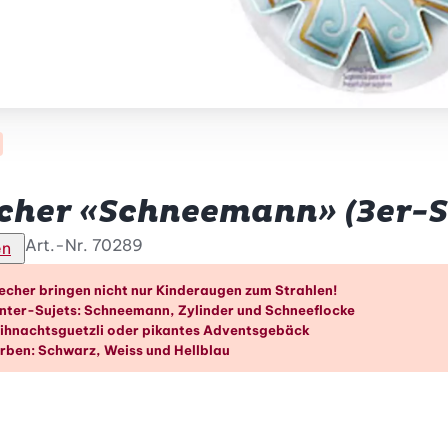
cher «Schneemann» (3er-S
Art.-Nr.
70289
en
orteile im Überblick
echer bringen nicht nur Kinderaugen zum Strahlen!
inter-Sujets: Schneemann, Zylinder und Schneeflocke
eihnachtsguetzli oder pikantes Adventsgebäck
arben: Schwarz, Weiss und Hellblau