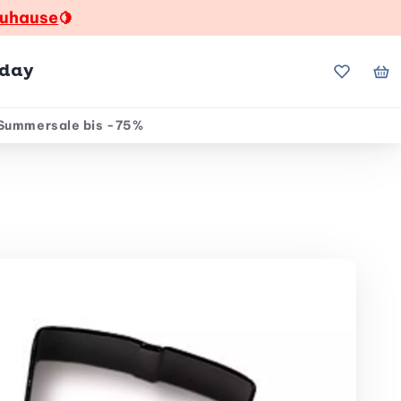
zuhause
🍋
hday
Meine Fa
Me
Summersale bis -75%