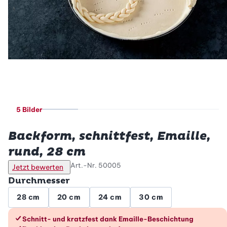
5 Bilder
Betty Bossi
Backform, schnittfest, Emaille,
rund, 28 cm
Art.-Nr.
50005
Jetzt bewerten
Durchmesser
28 cm
20 cm
24 cm
30 cm
Die Vorteile im Überblick
Schnitt- und kratzfest dank Emaille-Beschichtung