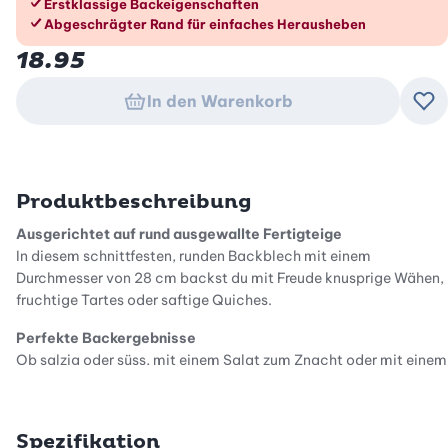
Erstklassige Backeigenschaften
Abgeschrägter Rand für einfaches Herausheben
18.95
In den Warenkorb
Zu
Produktbeschreibung
Ausgerichtet auf rund ausgewallte Fertigteige
In diesem schnittfesten, runden Backblech mit einem
Durchmesser von 28 cm backst du mit Freude knusprige Wähen,
fruchtige Tartes oder saftige Quiches.
Perfekte Backergebnisse
Ob salzig oder süss, mit einem Salat zum Znacht oder mit einem
Klacks Schlagrahm zum Dessert: In der mittelgrossen Backform
wird der Boden gleichmässig gebacken, und du begeisterst mit
einem gluschtigen Backresultat.
Spezifikation