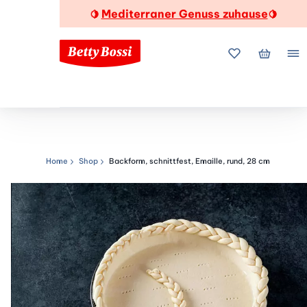
Mediterraner Genuss zuhause
🍋
🍋
Meine Favorite
Mein Wa
Me
Home
Shop
Backform, schnittfest, Emaille, rund, 28 cm
Navigationspfad