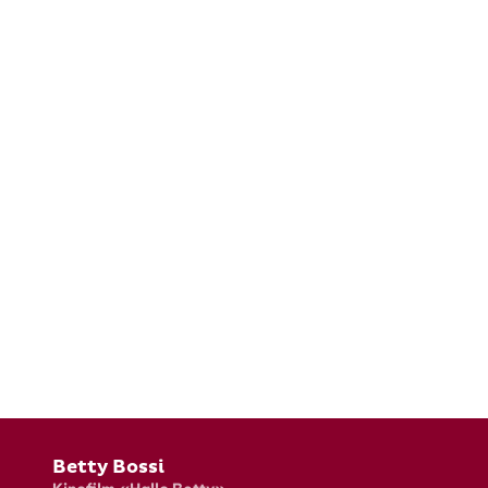
Fusszeile
Betty Bossi