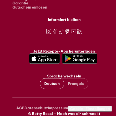
Garantie
Gutschein einlösen
Informiert bleiben
Instagram
Facebook
TikTok
Pinterest
Youtube
LinkedIn
Jetzt Rezepte-App herunterladen
Sprache wechseln
Deutsch
Français
AGB
Datenschutz
Impressum
Metanavigation
Cookie-Einstellungen
© Betty Bossi – Mach was dir schmeckt