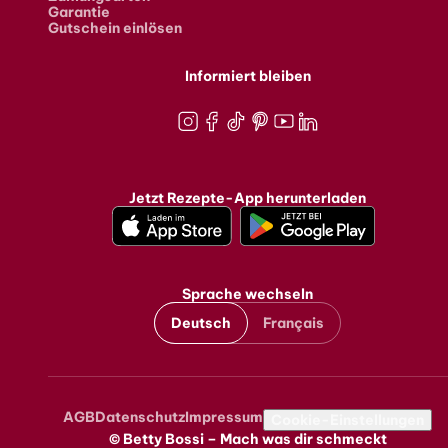
Garantie
Gutschein einlösen
Informiert bleiben
Instagram
Facebook
TikTok
Pinterest
Youtube
LinkedIn
Jetzt Rezepte-App herunterladen
Sprache wechseln
Deutsch
Français
AGB
Datenschutz
Impressum
Metanavigation
Cookie-Einstellungen
© Betty Bossi – Mach was dir schmeckt