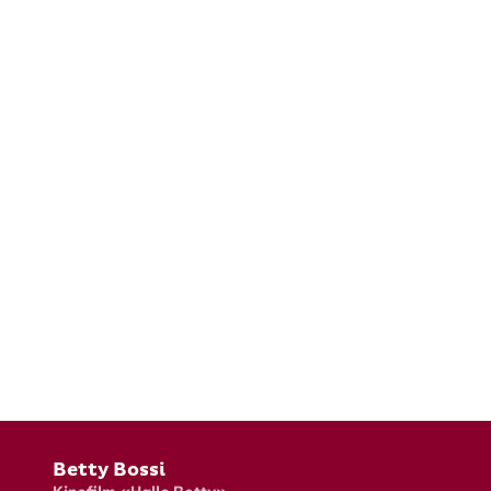
Fusszeile
Betty Bossi