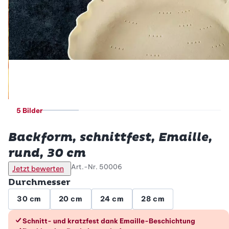
5 Bilder
Betty Bossi
Backform, schnittfest, Emaille,
rund, 30 cm
Art.-Nr.
50006
Jetzt bewerten
Durchmesser
30 cm
20 cm
24 cm
28 cm
Die Vorteile im Überblick
Schnitt- und kratzfest dank Emaille-Beschichtung