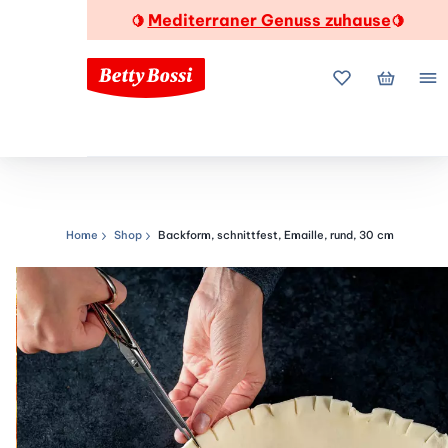
Mediterraner Genuss zuhause
🍋
🍋
Meine Favorite
Mein Wa
Me
Home
Shop
Backform, schnittfest, Emaille, rund, 30 cm
Navigationspfad