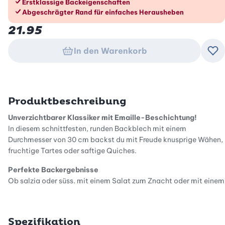
Erstklassige Backeigenschaften
Abgeschrägter Rand für einfaches Herausheben
21.95
In den Warenkorb
Zu
Produktbeschreibung
Unverzichtbarer Klassiker mit Emaille-Beschichtung!
In diesem schnittfesten, runden Backblech mit einem
Durchmesser von 30 cm backst du mit Freude knusprige Wähen,
fruchtige Tartes oder saftige Quiches.
Perfekte Backergebnisse
Ob salzig oder süss, mit einem Salat zum Znacht oder mit einem
Klacks Schlagrahm zum Dessert: In der mittelgrossen Backform
wird der Boden gleichmässig gebacken, und du begeisterst mit
einem gluschtigen Backresultat.
Spezifikation