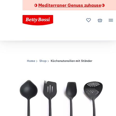
Mediterraner Genuss zuhause
🍋
🍋
Meine Favorite
Mein Wa
Me
Home
Shop
Küchenutensilien mit Ständer
Navigationspfad