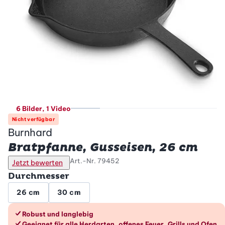
6 Bilder
, 1 Video
Nicht verfügbar
Burnhard
Bratpfanne, Gusseisen, 26 cm
Art.-Nr.
79452
Jetzt bewerten
Durchmesser
26 cm
30 cm
Die Vorteile im Überblick
Robust und langlebig
Geeignet für alle Herdarten, offenes Feuer, Grills und Ofen