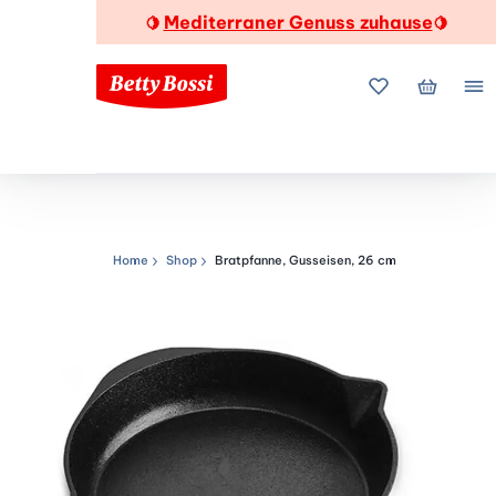
Mediterraner Genuss zuhause
🍋
🍋
Meine Favorite
Mein Wa
Me
Home
Shop
Bratpfanne, Gusseisen, 26 cm
Navigationspfad