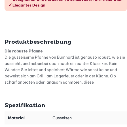
Elegantes Design
Produktbeschreibung
Die robuste Pfanne
Die gusseiserne Pfanne von Burnhard ist genauso robust, wie sie
aussieht, und nebenbei auch noch ein echter Klassiker. Kein
Wunder: Sie leitet und speichert Wärme wie sonst keine und
beweist sich am Grill, am Lagerfeuer oder in der Küche. Ob
scharf anbraten oder langsam schmoren, diese
Gusseisenpfanne kann beides.
Herd, Grill, Feuer
Spezifikation
Die 2,7 kg schwere Pfanne aus Gusseisen ist unverwüstlich,
macht wirklich alles mit. Sie fühlt sich mit ihren 26 cm
Durchmesser sowohl auf Gas- und Kohlegrill als auch auf dem
Material
Gusseisen
Lagerfeuer sowie auf dem Induktions-, Elektro-, Ceran- oder