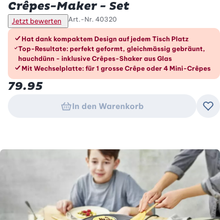
Crêpes-Maker - Set
Art.-Nr.
40320
Jetzt bewerten
Die Vorteile im Überblick
Hat dank kompaktem Design auf jedem Tisch Platz
Top-Resultate: perfekt geformt, gleichmässig gebräunt,
hauchdünn - inklusive Crêpes-Shaker aus Glas
Mit Wechselplatte: für 1 grosse Crêpe oder 4 Mini-Crêpes
79.95
In den Warenkorb
Zu