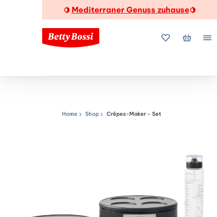
Mediterraner Genuss zuhause
🍋
🍋
Meine Favorite
Mein Wa
Me
Home
Shop
Crêpes-Maker - Set
Navigationspfad