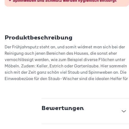
Spinnweben und Schmutz werden hygienisch entsorgt
Produktbeschreibung
Der Frühjahrsputz steht an, und somit widmet man sich bei der
Reinigung auch jenen Bereichen des Hauses, die sonst eher
vernachlässigt werden, wie zum Beispiel diverse Flächen unter
Möbeln. Zudem: Keller, Estrich oder Gartenlaube. Hier sammeln
sich mit der Zeit ganz schön viel Staub und Spinnweben an. Die
Einwegbezüge für den Staub-Wischer sind die idealen Helfer für
stark verschmutzte Stellen: Einfach abwischen und wegwerfen.
Die Bezüge ziehen den Staub quasi magisch an und machen
auch vor keiner Spinnwebe halt. Damit sind alle Bereiche im Nu
Bewertungen
wieder sauber. Sie sorgen ausserdem für eine sehr hygienische
Entsorgung von jeglichem Schmutz, weil sie nach dem
Gebrauch direkt entsorgt werden können.