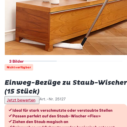
3 Bilder
Nicht verfügbar
Betty Bossi
Einweg-Bezüge zu Staub-Wischer
(15 Stück)
Art.-Nr.
25127
Jetzt bewerten
Die Vorteile im Überblick
Ideal für stark verschmutzte oder verstaubte Stellen
Passen perfekt auf den Staub-Wischer «Flex»
Ziehen den Staub magisch an