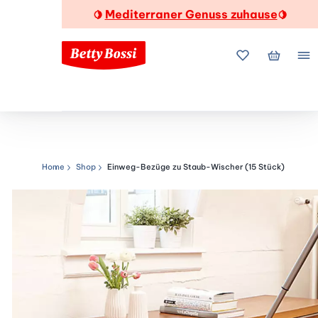
Mediterraner Genuss zuhause
🍋
🍋
Meine Favorite
Mein Wa
Me
Home
Shop
Einweg-Bezüge zu Staub-Wischer (15 Stück)
Navigationspfad