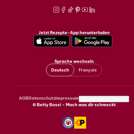
Instagram
Facebook
TikTok
Pinterest
Youtube
LinkedIn
Jetzt Rezepte-App herunterladen
Sprache wechseln
Deutsch
Français
AGB
Datenschutz
Impressum
Metanavigation
Cookie-Einstellungen
© Betty Bossi – Mach was dir schmeckt