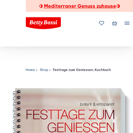
Mediterraner Genuss zuhause
🍋
🍋
Meine Favorite
Mein Wa
Me
Home
Shop
Festtage zum Geniessen, Kochbuch
Navigationspfad