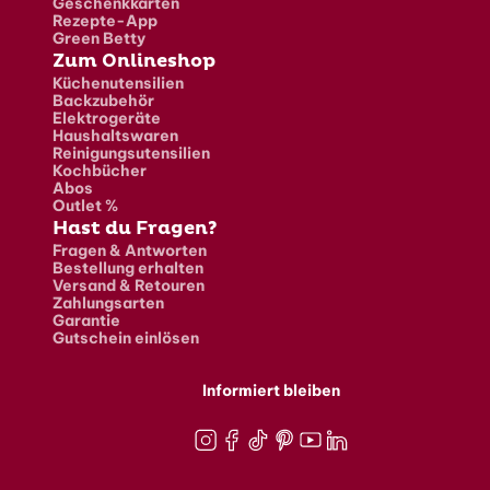
Geschenkkarten
Rezepte-App
Green Betty
Zum Onlineshop
Küchenutensilien
Backzubehör
Elektrogeräte
Haushaltswaren
Reinigungsutensilien
Kochbücher
Abos
Outlet %
Hast du Fragen?
Fragen & Antworten
Bestellung erhalten
Versand & Retouren
Zahlungsarten
Garantie
Gutschein einlösen
Informiert bleiben
Instagram
Facebook
TikTok
Pinterest
Youtube
LinkedIn