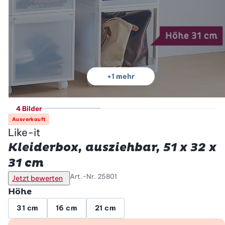
+
1
mehr
4 Bilder
Ausverkauft
Like-it
Kleiderbox, ausziehbar, 51 x 32 x
31 cm
Art.-Nr.
25801
Jetzt bewerten
Höhe
31 cm
16 cm
21 cm