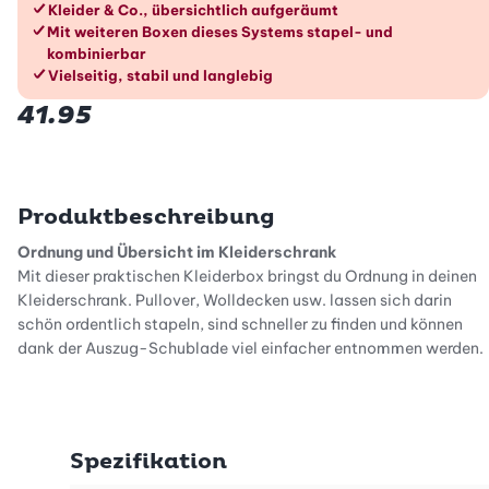
Die Vorteile im Überblick
Kleider & Co., übersichtlich aufgeräumt
Mit weiteren Boxen dieses Systems stapel- und
kombinierbar
Vielseitig, stabil und langlebig
41.95
Produktbeschreibung
Ordnung und Übersicht im Kleiderschrank
Mit dieser praktischen Kleiderbox bringst du Ordnung in deinen
Kleiderschrank. Pullover, Wolldecken usw. lassen sich darin
schön ordentlich stapeln, sind schneller zu finden und können
dank der Auszug-Schublade viel einfacher entnommen werden.
Mehr Stauraum dank stapelbarer Boxen
Diese schöne und schlichte Kleiderbox kann in grossen
Kleiderschränken, aber auch ausserhalb aufgestellt werden. Mit
Spezifikation
mehreren Boxen dieses Systems kannst du beispielsweise die
Garderobe erweitern oder den Stauraum im Bad ausbauen. Die