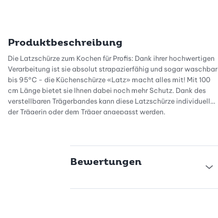
Produktbeschreibung
Die Latzschürze zum Kochen für Profis: Dank ihrer hochwertigen
Verarbeitung ist sie absolut strapazierfähig und sogar waschbar
bis 95°C - die Küchenschürze «Latz» macht alles mit! Mit 100
cm Länge bietet sie Ihnen dabei noch mehr Schutz. Dank des
verstellbaren Trägerbandes kann diese Latzschürze individuell
der Trägerin oder dem Träger angepasst werden.
Schürzen sind wieder «in»! Mit diesem praktischen Modell
machen Sie eine gute Figur in Ihrer Küche. Die Küchenschürze
«Latz» schützt Ihre Kleider auf stilvolle, modische Weise.
Bewertungen