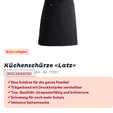
Nicht verfügbar
Betty Bossi
Küchenschürze «Latz»
Art.-Nr.
71701
Jetzt bewerten
Die Vorteile im Überblick
Eine Schürze für die ganze Familie!
Trägerband mit Druckknöpfen verstellbar
Top-Qualität: strapazierfähig und knitterarm
Extralang für noch mehr Schutz
Inklusive Seitentasche