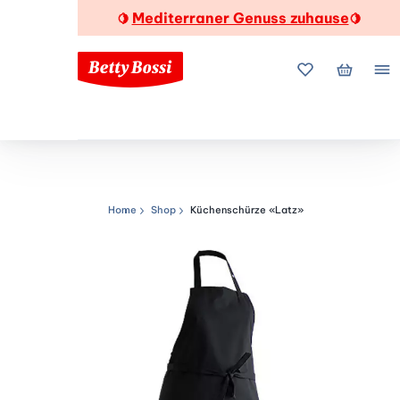
Mediterraner Genuss zuhause
🍋
🍋
Meine Favorite
Mein Wa
Me
Home
Shop
Küchenschürze «Latz»
Navigationspfad