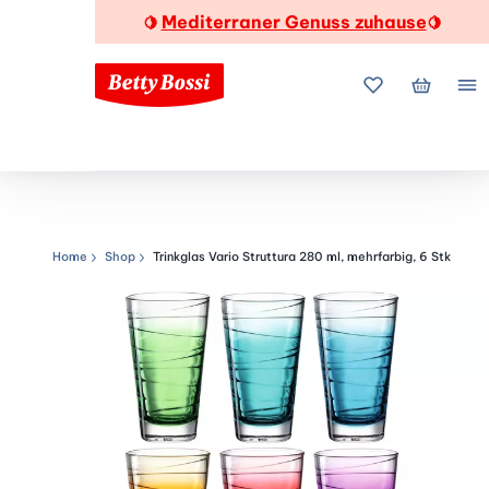
Mediterraner Genuss zuhause
🍋
🍋
Meine Favorite
Mein Wa
Me
Home
Shop
Trinkglas Vario Struttura 280 ml, mehrfarbig, 6 Stk
Navigationspfad