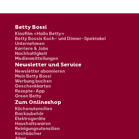
Fusszeile
Betty Bossi
Kinofilm «Hallo Betty»
Betty Bossis Koch- und Dinner-Spektakel
Unternehmen
Karriere & Jobs
Nachhaltigkeit
Medienmitteilungen
Newsletter und Service
Newsletter abonnieren
Mein Betty Bossi
Werbung buchen
Geschenkkarten
Rezepte-App
Green Betty
Zum Onlineshop
Küchenutensilien
Backzubehör
Elektrogeräte
Haushaltswaren
Reinigungsutensilien
Kochbücher
Abos