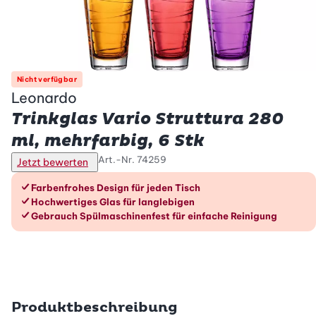
Nicht verfügbar
Leonardo
Trinkglas Vario Struttura 280
ml, mehrfarbig, 6 Stk
Art.-Nr.
74259
Jetzt bewerten
Die Vorteile im Überblick
Farbenfrohes Design für jeden Tisch
Hochwertiges Glas für langlebigen
Gebrauch Spülmaschinenfest für einfache Reinigung
Produktbeschreibung