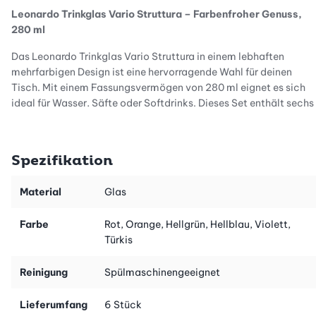
Leonardo Trinkglas Vario Struttura – Farbenfroher Genuss,
280 ml
Das Leonardo Trinkglas Vario Struttura in einem lebhaften
mehrfarbigen Design ist eine hervorragende Wahl für deinen
Tisch. Mit einem Fassungsvermögen von 280 ml eignet es sich
ideal für Wasser, Säfte oder Softdrinks. Dieses Set enthält sechs
Gläser, die deinem Zuhause nicht nur einen frischen Look
verleihen, sondern auch deinen Genuss beim Trinken steigern.
Spezifikation
Frische Farben für eine einladende Atmosphäre
Jedes Glas der Vario Struttura Serie bringt eine einzigartige
Material
Glas
Farbkombination mit, die deine Tischdekoration aufwertet. Die
lebhaften Farben sorgen für eine fröhliche und anregende
Farbe
Rot, Orange, Hellgrün, Hellblau, Violett,
Atmosphäre, die sowohl bei festlichen Anlässen als auch beim
Türkis
gemütlichen Abendessen Freude bringt. Lass dich von der
Vielfalt inspirieren und setze farbenfrohe Akzente in deiner
Reinigung
Spülmaschinengeeignet
Küche.
Lieferumfang
6 Stück
Hochwertige Verarbeitung für den täglichen Einsatz