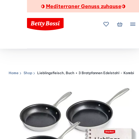
Mediterraner Genuss zuhause
🍋
🍋
Meine Favorite
Mein Wa
Me
Home
Shop
Lieblingsfleisch, Buch + 3 Bratpfannen Edelstahl - Kombi
Navigationspfad