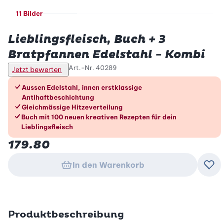
11 Bilder
Betty Bossi
Lieblingsfleisch, Buch + 3
Bratpfannen Edelstahl - Kombi
Art.-Nr.
40289
Jetzt bewerten
Die Vorteile im Überblick
Aussen Edelstahl, innen erstklassige
Antihaftbeschichtung
Gleichmässige Hitzeverteilung
Buch mit 100 neuen kreativen Rezepten für dein
Lieblingsfleisch
179.80
In den Warenkorb
Zu
Produktbeschreibung