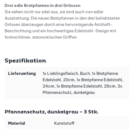
Drei edle Bratpfannen in drei Grössen
Sie sehen nicht nur edel aus, sie sind auch von edler
Ausstattung: Die neuen Bratpfannen in den drei beliebtesten
Grössen überzeugen durch eine hervorragende Antihaft-
Beschichtung und ein hochwertiges Edelstahl-Design mit
formschönen, ergonomischen Griffen.
Erstklassig antihaftbeschichtet
Die widerstandsfähige Antihaft-Beschichtung ermöglicht ein
Spezifikation
fettarmes Braten und lässt dennoch garantiert nichts ankleben.
Lieferumfang
1x Lieblingsfleisch, Buch, 1x Bratpfanne
Rundum Edelstahl
Edelstahl, 20cm, 1x Bratpfanne Edelstahl,
Diese Bratpfanne aus Edelstahl kommt ohne separat
24cm, 1x Bratpfanne Edelstahl, 28cm, 3x
aufgesetzten Boden aus. Dies lässt sie noch eleganter aussehen,
Pfannenschutz, dunkelgrau
und es kann sich kein Wasser zwischen Boden und Pfanne
ansammeln, das dann auf der heissen Platte zischt.
Pfannenschutz, dunkelgrau – 3 Stk.
Stets die passende Pfannengrösse zur Hand
Sei es zum scharf Anbraten mehrerer Fleischstücke, Dünsten von
Material
Kunststoff
Gemüse oder Aufwärmen von Resten – mit diesem Bratpfannen-