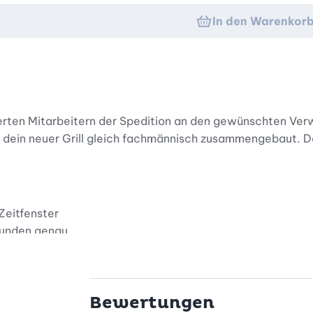
In den Warenkor
izierten Mitarbeitern der Spedition an den gewünschten Ve
rd dein neuer Grill gleich fachmännisch zusammengebaut. 
eitfenster
tunden genau
n über verdecktes Chatfenster
Bewertungen