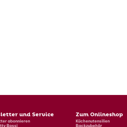
letter und Service
Zum Onlineshop
ter abonnieren
Küchenutensilien
tty Bossi
Backzubehör