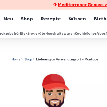
Mediterraner Genuss 
🍋
Hauptmenü
Neu
Shop
Rezepte
Wissen
Birt
ackzubehör
Elektrogeräte
Haushaltswaren
Kochbücher
Abos
ärmenü
Home
Shop
Lieferung an Verwendungsort + Montage