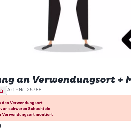
ung an Verwendungsort + 
Art.-Nr.
26788
en
orteile im Überblick
n den Verwendungsort
 von schweren Schachteln
am Verwendungsort montiert
0