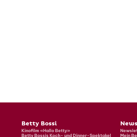
Fusszeile
Betty Bossi
News
Kinofilm «Hallo Betty»
Newslet
Betty Bossis Koch- und Dinner-Spektakel
Mein Be