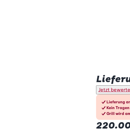
Betty Bossi
Liefer
Jetzt bewert
Die V
Lieferung a
Kein Tragen
Grill wird 
220.0