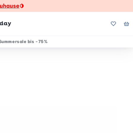
zuhause
🍋
hday
Meine Fa
Me
Summersale bis -75%