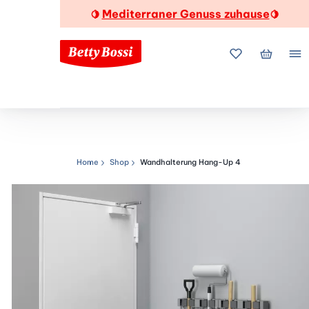
Mediterraner Genuss zuhause
🍋
🍋
Meine Favorite
Mein Wa
Me
Home
Shop
Wandhalterung Hang-Up 4
Navigationspfad