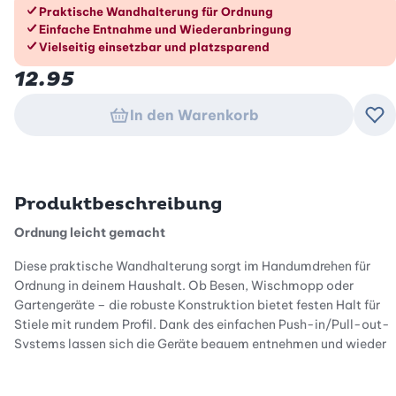
Die Vorteile im Überblick
Praktische Wandhalterung für Ordnung
Einfache Entnahme und Wiederanbringung
Vielseitig einsetzbar und platzsparend
12.95
In den Warenkorb
Zu
Produktbeschreibung
Ordnung leicht gemacht
Diese praktische Wandhalterung sorgt im Handumdrehen für
Ordnung in deinem Haushalt. Ob Besen, Wischmopp oder
Gartengeräte – die robuste Konstruktion bietet festen Halt für
Stiele mit rundem Profil. Dank des einfachen Push-in/Pull-out-
Systems lassen sich die Geräte bequem entnehmen und wieder
einhängen.