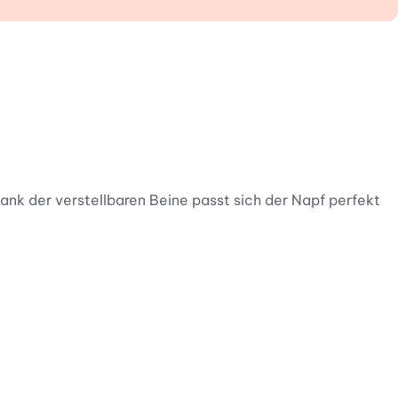
ank der verstellbaren Beine passt sich der Napf perfekt
es ganz einfach anzupassen. Die unabhängig voneinander