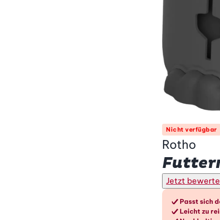
Nicht verfügbar
Rotho
Futter
Jetzt bewert
Die V
Passt sich d
Leicht zu re