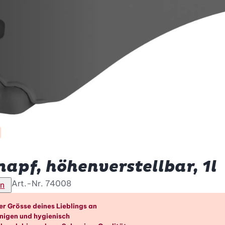
napf, höhenverstellbar, 1l
Art.-Nr.
74008
en
orteile im Überblick
er Grösse deines Lieblings an
inigen und hygienisch