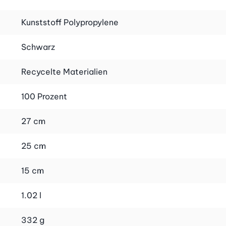
Kunststoff Polypropylene
ülmaschinengeeignet. So kannst du sie mühelos reinigen
Schwarz
end der Mahlzeiten sicher an seinem Platz bleibt.
Recycelte Materialien
100 Prozent
recyceltem Material und zu 100% recycelbar. Mit diesem
27 cm
25 cm
15 cm
h auf die Langlebigkeit und Funktionalität dieses
1.02 l
332 g