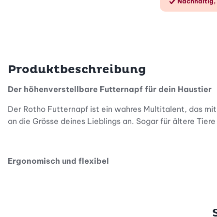
Nachhaltig,
Produktbeschreibung
Der höhenverstellbare Futternapf für dein Haustier
Der Rotho Futternapf ist ein wahres Multitalent, das mi
an die Grösse deines Lieblings an. Sogar für ältere Tiere 
Ergonomisch und flexibel
Der Futternapf verfügt über einen hochwertigen Polypr
verstellbaren Beine machen es dir leicht, die optimale N