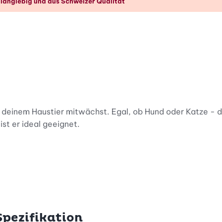
 langlebig und aus Schweizer Qualität
t deinem Haustier mitwächst. Egal, ob Hund oder Katze - d
ist er ideal geeignet.
opylen-Rahmen, der es dir ermöglicht, die Höhe des Napf
eigung für dein Haustier einzustellen.
Spezifikation