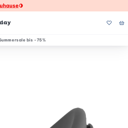
zuhause
🍋
hday
Meine Fa
Me
Summersale bis -75%