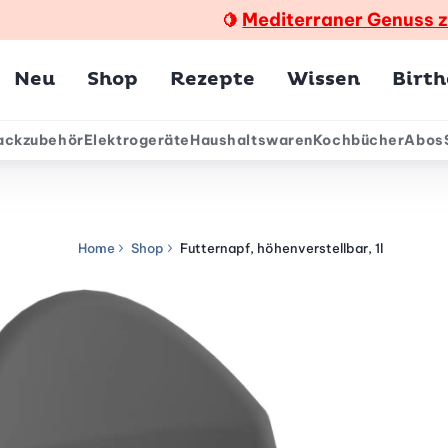
Mediterraner Genuss 
🍋
Hauptmenü
Neu
Shop
Rezepte
Wissen
Birt
ackzubehör
Elektrogeräte
Haushaltswaren
Kochbücher
Abos
ärmenü
Home
Shop
Futternapf, höhenverstellbar, 1l