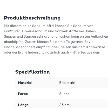
Produktbeschreibung
Mit diesem edlen Schaumlöffel können Sie Schaum von
Konfitüren, Eiweissschaum und Schwebstoffe bei Brühen,
Suppen und Saucen sehr gründlich schon beim ersten Aufkochen
abschöpfen. Zudem können Sie damit Teigwaren, Ravioli,
Knödel oder andere empfindliche Speisen aus dem Kochwasser
oder der Brühe heben und natürlich auch Frittiertes aus dem
heissen Öl. Dank der perfekten Lochung laufen Flüssigkeit oder
Öl schnell ab. Durch die flache Wölbung und den langen Griff
des Schaumlöffels können Sie das schwimmende Gargut
Spezifikation
bequem schöpfen, auch wenn es sich auf dem Pfannengrund
befindet.
Material
Edelstahl
Der Schaumlöffel wurde aus einem Stück gefertigt und hat keine
Farbe
Silber
Schweissnähte oder Kanten - er ist somit absolut pflegeleicht
und kann in der Spülmaschine gereinigt werden. Der
Länge
35 cm
hochwertige, massive Edelstahl macht den Schaumlöffel