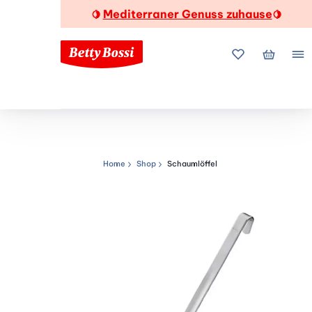
Mediterraner Genuss zuhause
🍋
🍋
Meine Favorite
Mein Wa
Me
Home
Shop
Schaumlöffel
Navigationspfad