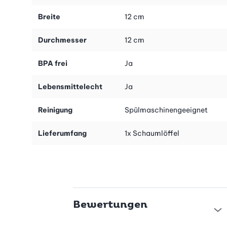
robust und langlebig, er wird sich weder verziehen noch
verbiegen.
Breite
12 cm
Durchmesser
12 cm
BPA frei
Ja
Lebensmittelecht
Ja
Reinigung
Spülmaschinengeeignet
Lieferumfang
1x Schaumlöffel
Bewertungen