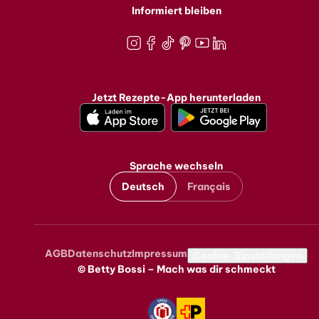
Informiert bleiben
Instagram
Facebook
TikTok
Pinterest
Youtube
LinkedIn
Jetzt Rezepte-App herunterladen
Sprache wechseln
Deutsch
Français
AGB
Datenschutz
Impressum
Metanavigation
Cookie-Einstellungen
© Betty Bossi – Mach was dir schmeckt