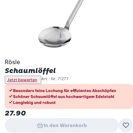
Rösle
Schaumlöffel
Art.-Nr.
71277
Jetzt bewerten
Die Vorteile im Überblick
Besonders feine Lochung für effizientes Abschöpfen
Schöner Schaumlöffel aus hochwertigem Edelstahl
Langlebig und robust
27.90
In den Warenkorb
Zu