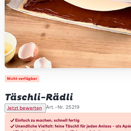
Nicht verfügbar
Betty Bossi
Täschli-Rädli
Art.-Nr.
25219
Jetzt bewerten
Die Vorteile im Überblic
Einfach zu machen, schnell fertig
Unendliche Vielfalt: feine Täschli für jeden Anlass - als A