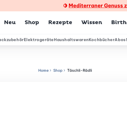
Mediterraner Genuss 
🍋
Hauptmenü
Neu
Shop
Rezepte
Wissen
Birt
ackzubehör
Elektrogeräte
Haushaltswaren
Kochbücher
Abos
ärmenü
Home
Shop
Täschli-Rädli