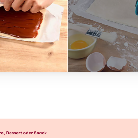
k
péro, Dessert oder Snack