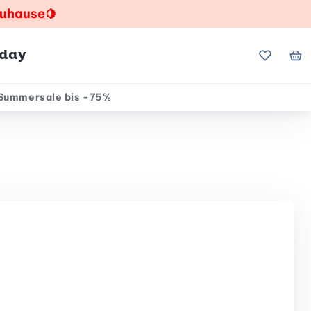
zuhause
🍋
hday
Meine Fa
Me
Summersale bis -75%