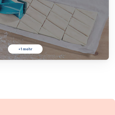
+
1
mehr