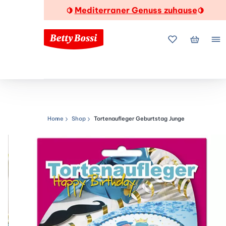
Mediterraner Genuss zuhause
🍋
🍋
Meine Favorite
Mein Wa
Me
Home
Shop
Tortenaufleger Geburtstag Junge
Navigationspfad