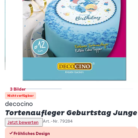
3 Bilder
Nicht verfügbar
decocino
Tortenaufleger Geburtstag Junge
Art.-Nr.
79284
Jetzt bewerten
Die Vorteile im Überblick
Fröhliches Design