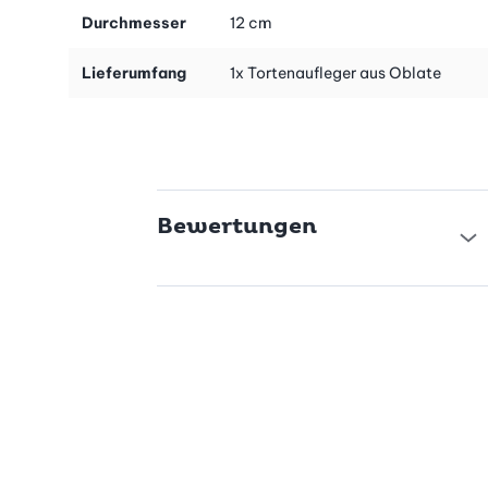
Die Verzierung wird am besten nach dem Backen ganz einfach
Durchmesser
12 cm
und unkompliziert oben auf der Torte positioniert. Sie kann
zudem noch mit Glasur, Creme oder essbarem Kleber
Lieferumfang
1x Tortenaufleger aus Oblate
festgemacht werden oder durch andere köstliche Zierden wie
Zuckerperlen oder Streusel vollendet werden. So gelingt Ihnen in
jedem Fall die perfekte, individuelle Gestaltung des Kuchens für
jedes junge Geburtstagskind – damit der Ehrentag garantiert
unvergleichlich lecker und bunt in Erinnerung bleibt!
Bewertungen