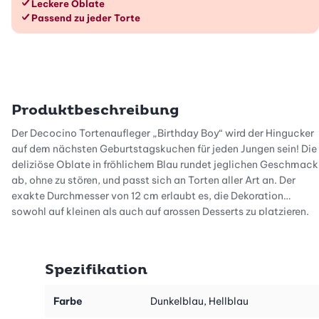
Leckere Oblate
Passend zu jeder Torte
Produktbeschreibung
Der Decocino Tortenaufleger „Birthday Boy“ wird der Hingucker
auf dem nächsten Geburtstagskuchen für jeden Jungen sein! Die
deliziöse Oblate in fröhlichem Blau rundet jeglichen Geschmack
ab, ohne zu stören, und passt sich an Torten aller Art an. Der
exakte Durchmesser von 12 cm erlaubt es, die Dekoration
sowohl auf kleinen als auch auf grossen Desserts zu platzieren.
Das lustige Ballonmuster mit modernen Details wird das
Geburtstagskind begeistern! Aufgrund des reizenden Dekors ist
Spezifikation
der Aufleger vor allem für kinderfreundliche Süssspeisen
geeignet.
Farbe
Dunkelblau, Hellblau